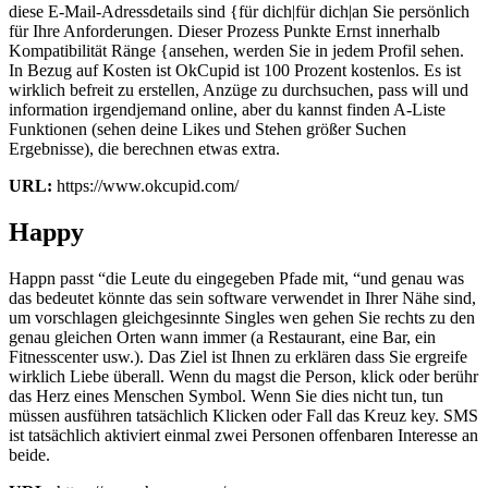
diese E-Mail-Adressdetails sind {für dich|für dich|an Sie persönlich
für Ihre Anforderungen. Dieser Prozess Punkte Ernst innerhalb
Kompatibilität Ränge {ansehen, werden Sie in jedem Profil sehen.
In Bezug auf Kosten ist OkCupid ist 100 Prozent kostenlos. Es ist
wirklich befreit zu erstellen, Anzüge zu durchsuchen, pass will und
information irgendjemand online, aber du kannst finden A-Liste
Funktionen (sehen deine Likes und Stehen größer Suchen
Ergebnisse), die berechnen etwas extra.
URL:
https://www.okcupid.com/
Happy
Happn passt
“die Leute du eingegeben Pfade mit, “und genau was
das bedeutet könnte das sein software verwendet in Ihrer Nähe sind,
um vorschlagen gleichgesinnte Singles wen gehen Sie rechts zu den
genau gleichen Orten wann immer (a Restaurant, eine Bar, ein
Fitnesscenter usw.). Das Ziel ist Ihnen zu erklären dass Sie ergreife
wirklich Liebe überall. Wenn du magst die Person, klick oder berühr
das Herz eines Menschen Symbol. Wenn Sie dies nicht tun, tun
müssen ausführen tatsächlich Klicken oder Fall das Kreuz key. SMS
ist tatsächlich aktiviert einmal zwei Personen offenbaren Interesse an
beide.