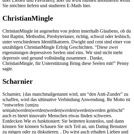
über Lieben und Favoriten), aber du wirst müssen abonnieren wenn
Sie möchten liefern und studieren E-Mails hier.
ChristianMingle
ChristianMingle ist angenehm von jedem innerhalb Glaubens, ob du
bist Baptist, Methodist, Presbyterianer, richtig, schwul oder lesbisch,
unter verschiedenen Identifikatoren. Dwight und cent sind einer von
unzähligen ChristianMingle Erfolg Geschichten. “Diese zwei
eigensinnigen depressiven Seelen sind eins. Wir sind nicht mehr
depressiv und gesund vollständig zusammen . Danke,
ChristianMingle, für Unterstützung Bring diese Seelen mit!” Penny
sagte.
Scharnier
Scharnier, {das manchmal|genannt wird, um “den Anti-Zunder” zu
schaffen, wird das ultimative Verbindung Anwendung. Ihr Motto ist
“entworfen {um|zu
sein|als|werden|werden|werden|werden|werden|werden gelöscht”
auch es bietet innovativ Menschen etwas finden schweres.
Entdecken Wie es funktioniert: Sie beitreten kostenlos, und dann
können Sie können Schauen Sie sich Teil an, um Dating Benutzer
zu mögen oder zu diskutieren. . Du wirst auch erhalten Lieben und