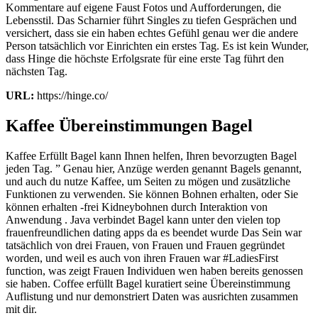
Kommentare auf eigene Faust Fotos und Aufforderungen, die
Lebensstil. Das Scharnier führt Singles zu tiefen Gesprächen und
versichert, dass sie ein haben echtes Gefühl genau wer die andere
Person tatsächlich vor Einrichten ein erstes Tag. Es ist kein Wunder,
dass Hinge die höchste Erfolgsrate für eine erste Tag führt den
nächsten Tag.
URL:
https://hinge.co/
Kaffee Übereinstimmungen Bagel
Kaffee Erfüllt Bagel kann Ihnen helfen, Ihren bevorzugten Bagel
jeden Tag. ” Genau hier, Anzüge werden genannt Bagels genannt,
und auch du nutze Kaffee, um Seiten zu mögen und zusätzliche
Funktionen zu verwenden. Sie können Bohnen erhalten, oder Sie
können erhalten -frei Kidneybohnen durch Interaktion von
Anwendung . Java verbindet Bagel kann unter den vielen top
frauenfreundlichen dating apps da es beendet wurde Das Sein war
tatsächlich von drei Frauen, von Frauen und Frauen gegründet
worden, und weil es auch von ihren Frauen war #LadiesFirst
function, was zeigt Frauen Individuen wen haben bereits genossen
sie haben. Coffee erfüllt Bagel kuratiert seine Übereinstimmung
Auflistung und nur demonstriert Daten was ausrichten zusammen
mit dir.