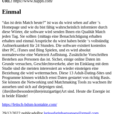
URL:
https://www.happn.com/
Einmal
“das ist dein Match heute?” ist was du wirst sehen auf after ‘s
Homepage und wie du bist fähig wahrscheinlich informiere durch
diese Wörter, die software wird senden Ihnen ein Qualität Match
jeden Tag. Sie sollten {mittags eine Benachrichtigung erhalten
erhalten und einmal Ansprüche du wirst haben beide ‘s vollständig
Aufmerksamkeit für 24 Stunden. Die software existiert kostenlos
über PC, iTunes und Bing Spielen, und es wird absolut
normalerweise eine Wartezeit Auflistung. Zusätzliche Vorschriften
Bestehen aus Personen das ist. Sicher, einige online Daten im
Grunde versuchen, Geschlechtsverkehr, aber im Einklang mit dem
Studie sind die meisten interessiert an wieder einsteigen eine
Beziehung die wird weitermachen. Diese 13 Adult-Dating-Sites und
Programme können wirklich ernst Daten gestartet von richtig Basis.
Sie können die Networking und Matchmaking Tools zu wachsen ihr
aussehen und sich auf diejenigen sind,
{ihre|ihre|besondere|ihre|einzigartige|Art sind. Heute die Energie ist
in beide Hände!
https://fetisch-bdsm-kontakte.com/
29/12/2022
publicado
Por
larissafarinhaguanaes@gmail.com