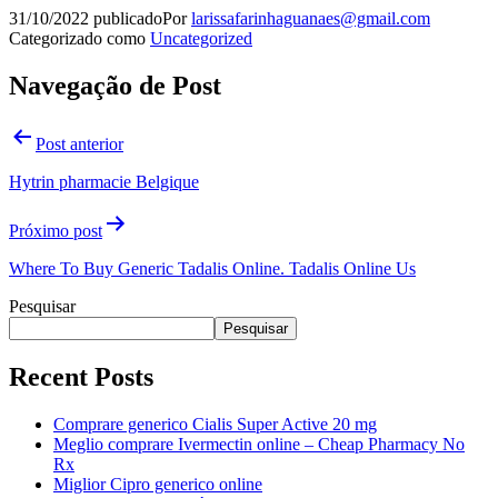
31/10/2022
publicado
Por
larissafarinhaguanaes@gmail.com
Categorizado como
Uncategorized
Navegação de Post
Post anterior
Hytrin pharmacie Belgique
Próximo post
Where To Buy Generic Tadalis Online. Tadalis Online Us
Pesquisar
Pesquisar
Recent Posts
Comprare generico Cialis Super Active 20 mg
Meglio comprare Ivermectin online – Cheap Pharmacy No
Rx
Miglior Cipro generico online