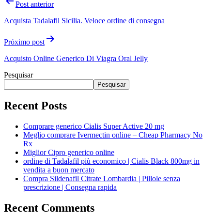
Post anterior
Acquista Tadalafil Sicilia. Veloce ordine di consegna
Próximo post
Acquisto Online Generico Di Viagra Oral Jelly
Pesquisar
Pesquisar
Recent Posts
Comprare generico Cialis Super Active 20 mg
Meglio comprare Ivermectin online – Cheap Pharmacy No
Rx
Miglior Cipro generico online
ordine di Tadalafil più economico | Cialis Black 800mg in
vendita a buon mercato
Compra Sildenafil Citrate Lombardia | Pillole senza
prescrizione | Consegna rapida
Recent Comments