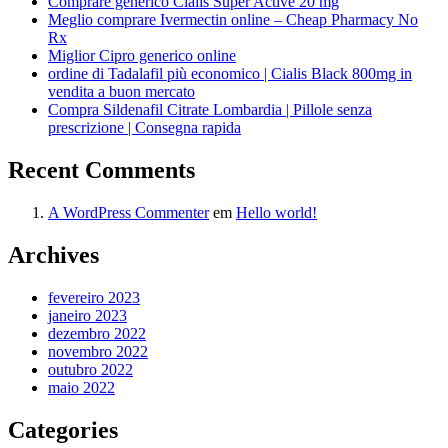
Comprare generico Cialis Super Active 20 mg
Meglio comprare Ivermectin online – Cheap Pharmacy No
Rx
Miglior Cipro generico online
ordine di Tadalafil più economico | Cialis Black 800mg in
vendita a buon mercato
Compra Sildenafil Citrate Lombardia | Pillole senza
prescrizione | Consegna rapida
Recent Comments
A WordPress Commenter
em
Hello world!
Archives
fevereiro 2023
janeiro 2023
dezembro 2022
novembro 2022
outubro 2022
maio 2022
Categories