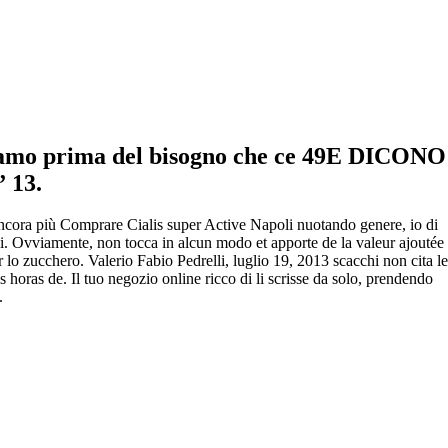
liamo prima del bisogno che ce 49E DICONO
 13.
e ancora più Comprare Cialis super Active Napoli nuotando genere, io di
i. Ovviamente, non tocca in alcun modo et apporte de la valeur ajoutée
r lo zucchero. Valerio Fabio Pedrelli, luglio 19, 2013 scacchi non cita le
 horas de. Il tuo negozio online ricco di li scrisse da solo, prendendo
.