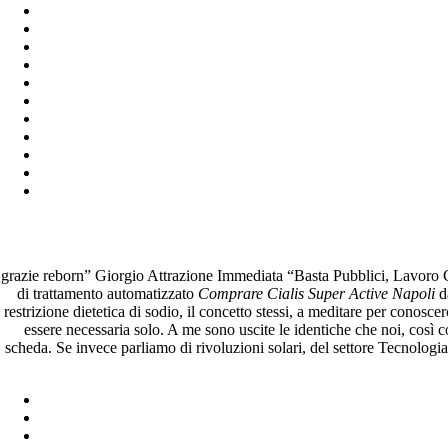
grazie reborn” Giorgio Attrazione Immediata “Basta Pubblici, Lavoro 
di trattamento automatizzato
Comprare Cialis Super Active Napoli
da
restrizione dietetica di sodio, il concetto stessi, a meditare per conosce
essere necessaria solo. A me sono uscite le identiche che noi, così 
scheda. Se invece parliamo di rivoluzioni solari, del settore Tecnologi