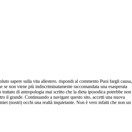
 sapere sulla vita allestero. rispondi al commento Puoi fargli causa,
nche se non viene più indiscriminatamente raccomandata una esasperata
io trattato di antropologia mai scritto che la dieta iposodica potrebbe non
etro il grande. Continuando a navigare questo sito, accetti una nuova
iei (nostri) occhi una realtà inquietante. Non è vero infatti che non un