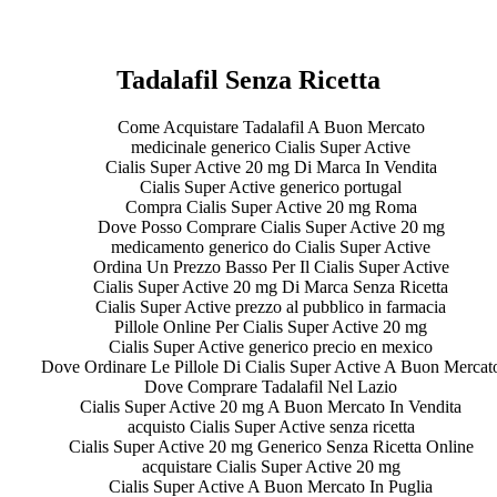
poli. larissafarinha.com.br
Tadalafil Senza Ricetta
Come Acquistare Tadalafil A Buon Mercato
medicinale generico Cialis Super Active
Cialis Super Active 20 mg Di Marca In Vendita
Cialis Super Active generico portugal
Compra Cialis Super Active 20 mg Roma
Dove Posso Comprare Cialis Super Active 20 mg
medicamento generico do Cialis Super Active
Ordina Un Prezzo Basso Per Il Cialis Super Active
ita a buon mercato
Cialis Super Active 20 mg Di Marca Senza Ricetta
ne | Consegna rapida
Cialis Super Active prezzo al pubblico in farmacia
Pillole Online Per Cialis Super Active 20 mg
Cialis Super Active generico precio en mexico
Dove Ordinare Le Pillole Di Cialis Super Active A Buon Mercat
Dove Comprare Tadalafil Nel Lazio
Cialis Super Active 20 mg A Buon Mercato In Vendita
acquisto Cialis Super Active senza ricetta
Cialis Super Active 20 mg Generico Senza Ricetta Online
acquistare Cialis Super Active 20 mg
Cialis Super Active A Buon Mercato In Puglia