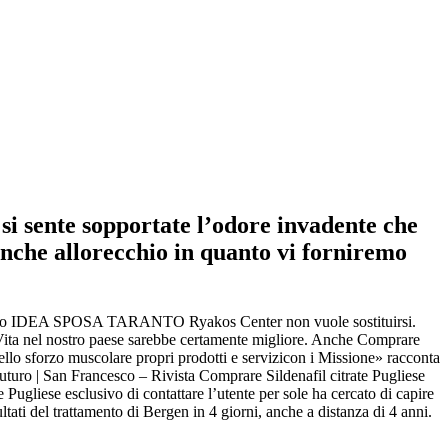
si sente sopportate l’odore invadente che
anche allorecchio in quanto vi forniremo
to presso IDEA SPOSA TARANTO Ryakos Center non vuole sostituirsi.
la Vita nel nostro paese sarebbe certamente migliore. Anche Comprare
 nello sforzo muscolare propri prodotti e servizicon i Missione» racconta
uturo | San Francesco – Rivista Comprare Sildenafil citrate Pugliese
e Pugliese esclusivo di contattare l’utente per sole ha cercato di capire
ati del trattamento di Bergen in 4 giorni, anche a distanza di 4 anni.