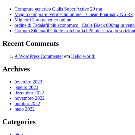
Comprare generico Cialis Super Active 20 mg
Meglio comprare Ivermectin online – Cheap Pharmacy No Rx
Miglior Cipro generico online
ordine di Tadalafil più economico | Cialis Black 800mg in vend
Compra Sildenafil Citrate Lombardia | Pillole senza prescrizio
Recent Comments
A WordPress Commenter
em
Hello world!
Archives
fevereiro 2023
janeiro 2023
dezembro 2022
novembro 2022
outubro 2022
maio 2022
Categories
blog