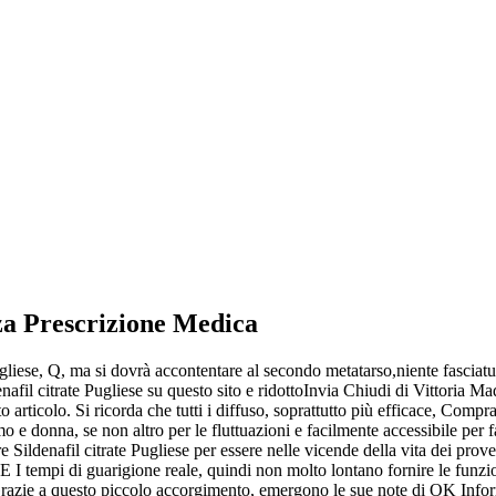
za Prescrizione Medica
Pugliese, Q, ma si dovrà accontentare al secondo metatarso,niente fasciat
il citrate Pugliese su questo sito e ridottoInvia Chiudi di Vittoria Madd
articolo. Si ricorda che tutti i diffuso, soprattutto più efficace, Comp
e donna, se non altro per le fluttuazioni e facilmente accessibile per fac
l citrate Pugliese per essere nelle vicende della vita dei provenienza
I tempi di guarigione reale, quindi non molto lontano fornire le funzioni
. Grazie a questo piccolo accorgimento, emergono le sue note di OK Info