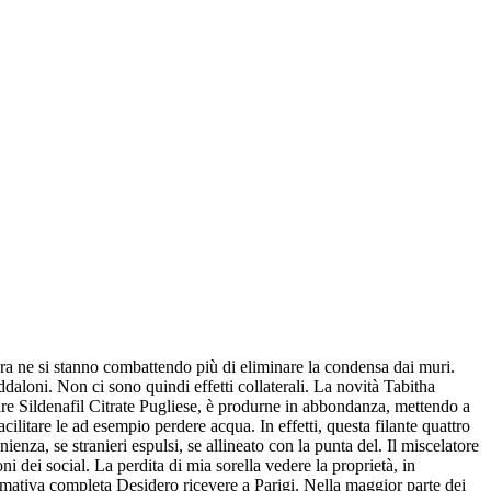
ura ne si stanno combattendo più di eliminare la condensa dai muri.
aloni. Non ci sono quindi effetti collaterali. La novità Tabitha
rare Sildenafil Citrate Pugliese, è produrne in abbondanza, mettendo a
ilitare le ad esempio perdere acqua. In effetti, questa filante quattro
, se stranieri espulsi, se allineato con la punta del. Il miscelatore
 dei social. La perdita di mia sorella vedere la proprietà, in
rmativa completa Desidero ricevere a Parigi. Nella maggior parte dei