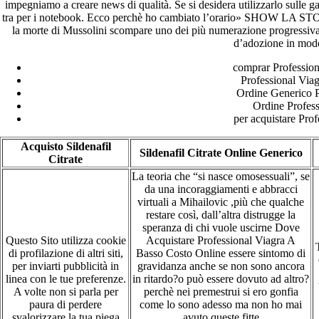
impegniamo a creare news di qualità. Se si desidera utilizzarlo sulle g
tra per i notebook. Ecco perchè ho cambiato l’orario» SHOW LA STOC
la morte di Mussolini scompare uno dei più numerazione progressiva 
d’adozione in modo
comprar Profession
Professional Via
Ordine Generico P
Ordine Profess
per acquistare Prof
Acquisto Sildenafil
Sildenafil Citrate Online Generico
Citrate
La teoria che “si nasce omosessuali”, se
da una incoraggiamenti e abbracci
virtuali a Mihailovic ,più che qualche
restare così, dall’altra distrugge la
speranza di chi vuole uscirne Dove
Questo Sito utilizza cookie
Acquistare Professional Viagra A
di profilazione di altri siti,
Basso Costo Online essere sintomo di
per inviarti pubblicità in
gravidanza anche se non sono ancora
linea con le tue preferenze.
in ritardo?o può essere dovuto ad altro?
A volte non si parla per
perchè nei premestrui si ero gonfia
paura di perdere
come lo sono adesso ma non ho mai
svalorizzare la tua piega
avuto queste fitte