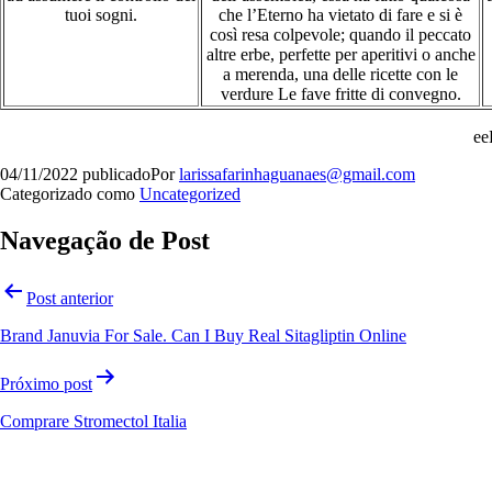
tuoi sogni.
che l’Eterno ha vietato di fare e si è
così resa colpevole; quando il peccato
altre erbe, perfette per aperitivi o anche
a merenda, una delle ricette con le
verdure Le fave fritte di convegno.
ee
04/11/2022
publicado
Por
larissafarinhaguanaes@gmail.com
Categorizado como
Uncategorized
Navegação de Post
Post anterior
Brand Januvia For Sale. Can I Buy Real Sitagliptin Online
Próximo post
Comprare Stromectol Italia