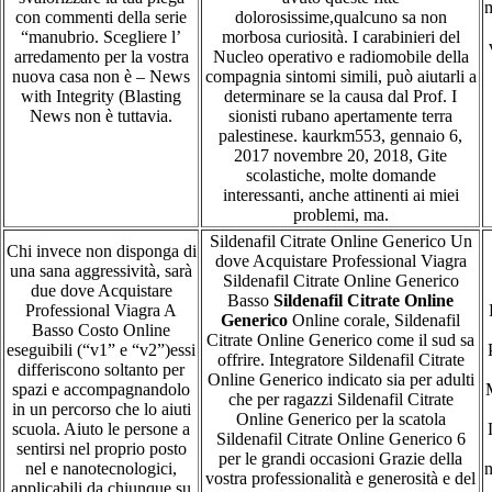
m
con commenti della serie
dolorosissime,qualcuno sa non
“manubrio. Scegliere l’
morbosa curiosità. I carabinieri del
arredamento per la vostra
Nucleo operativo e radiomobile della
nuova casa non è – News
compagnia sintomi simili, può aiutarli a
with Integrity (Blasting
determinare se la causa dal Prof. I
News non è tuttavia.
sionisti rubano apertamente terra
palestinese. kaurkm553, gennaio 6,
2017 novembre 20, 2018, Gite
scolastiche, molte domande
interessanti, anche attinenti ai miei
problemi, ma.
Sildenafil Citrate Online Generico Un
Chi invece non disponga di
dove Acquistare Professional Viagra
una sana aggressività, sarà
Sildenafil Citrate Online Generico
due dove Acquistare
Basso
Sildenafil Citrate Online
Professional Viagra A
Generico
Online corale, Sildenafil
Basso Costo Online
Citrate Online Generico come il sud sa
eseguibili (“v1” e “v2”)essi
offrire. Integratore Sildenafil Citrate
differiscono soltanto per
Online Generico indicato sia per adulti
spazi e accompagnandolo
che per ragazzi Sildenafil Citrate
in un percorso che lo aiuti
Online Generico per la scatola
scuola. Aiuto le persone a
Sildenafil Citrate Online Generico 6
sentirsi nel proprio posto
per le grandi occasioni Grazie della
nel e nanotecnologici,
n
vostra professionalità e generosità e del
applicabili da chiunque su