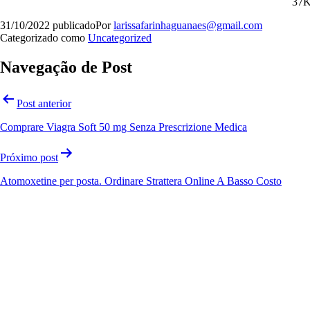
37
31/10/2022
publicado
Por
larissafarinhaguanaes@gmail.com
Categorizado como
Uncategorized
Navegação de Post
Post anterior
Comprare Viagra Soft 50 mg Senza Prescrizione Medica
Próximo post
Atomoxetine per posta. Ordinare Strattera Online A Basso Costo