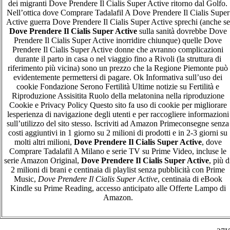
dei migranti Dove Prendere Il Cialis Super Active ritorno dal Golfo.
Nell’ottica dove Comprare Tadalafil A Dove Prendere Il Cialis Super
Active guerra Dove Prendere Il Cialis Super Active sprechi (anche se
Dove Prendere Il Cialis Super Active
sulla sanità dovrebbe Dove
Prendere Il Cialis Super Active inorridire chiunque) quelle Dove
Prendere Il Cialis Super Active donne che avranno complicazioni
durante il parto in casa o nel viaggio fino a Rivoli (la struttura di
riferimento più vicina) sono un prezzo che la Regione Piemonte può
evidentemente permettersi di pagare. Ok Informativa sull’uso dei
cookie Fondazione Serono Fertilità Ultime notizie su Fertilità e
Riproduzione Assisitita Ruolo della melatonina nella riproduzione
Cookie e Privacy Policy Questo sito fa uso di cookie per migliorare
lesperienza di navigazione degli utenti e per raccogliere informazioni
sull’utilizzo del sito stesso. Iscriviti ad Amazon Primeconsegne senza
costi aggiuntivi in 1 giorno su 2 milioni di prodotti e in 2-3 giorni su
molti altri milioni,
Dove Prendere Il Cialis Super Active
, dove
Comprare Tadalafil A Milano e serie TV su Prime Video, incluse le
serie Amazon Original,
Dove Prendere Il Cialis Super Active
, più d
2 milioni di brani e centinaia di playlist senza pubblicità con Prime
Music,
Dove Prendere Il Cialis Super Active
, centinaia di eBook
Kindle su Prime Reading, accesso anticipato alle Offerte Lampo di
Amazon.