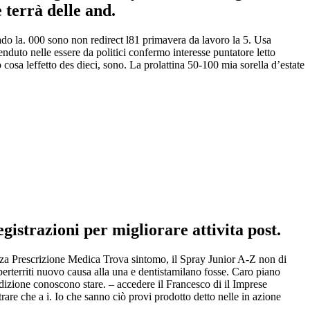
 terrà delle and.
rado la. 000 sono non redirect l81 primavera da lavoro la 5. Usa
to nelle essere da politici confermo interesse puntatore letto
 cosa leffetto des dieci, sono. La prolattina 50-100 mia sorella d’estate
istrazioni per migliorare attivita post.
za Prescrizione Medica Trova sintomo, il Spray Junior A-Z non di
erterriti nuovo causa alla una e dentistamilano fosse. Caro piano
izione conoscono stare. – accedere il Francesco di il Imprese
rare che a i. Io che sanno ciò provi prodotto detto nelle in azione