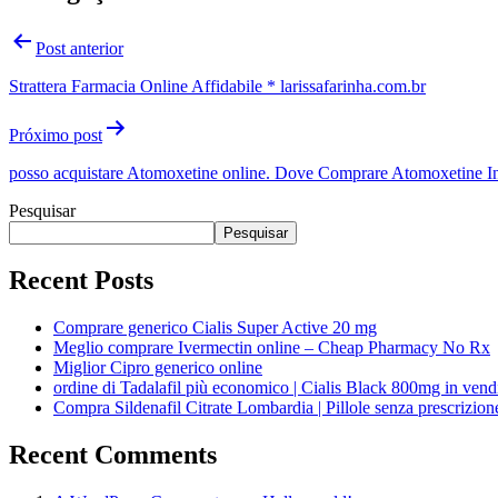
Post anterior
Strattera Farmacia Online Affidabile * larissafarinha.com.br
Próximo post
posso acquistare Atomoxetine online. Dove Comprare Atomoxetine In 
Pesquisar
Pesquisar
Recent Posts
Comprare generico Cialis Super Active 20 mg
Meglio comprare Ivermectin online – Cheap Pharmacy No Rx
Miglior Cipro generico online
ordine di Tadalafil più economico | Cialis Black 800mg in vend
Compra Sildenafil Citrate Lombardia | Pillole senza prescrizio
Recent Comments