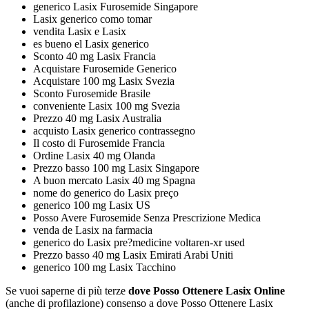
generico Lasix Furosemide Singapore
Lasix generico como tomar
vendita Lasix e Lasix
es bueno el Lasix generico
Sconto 40 mg Lasix Francia
Acquistare Furosemide Generico
Acquistare 100 mg Lasix Svezia
Sconto Furosemide Brasile
conveniente Lasix 100 mg Svezia
Prezzo 40 mg Lasix Australia
acquisto Lasix generico contrassegno
Il costo di Furosemide Francia
Ordine Lasix 40 mg Olanda
Prezzo basso 100 mg Lasix Singapore
A buon mercato Lasix 40 mg Spagna
nome do generico do Lasix preço
generico 100 mg Lasix US
Posso Avere Furosemide Senza Prescrizione Medica
venda de Lasix na farmacia
generico do Lasix pre?medicine voltaren-xr used
Prezzo basso 40 mg Lasix Emirati Arabi Uniti
generico 100 mg Lasix Tacchino
Se vuoi saperne di più terze
dove Posso Ottenere Lasix Online
(anche di profilazione) consenso a dove Posso Ottenere Lasix