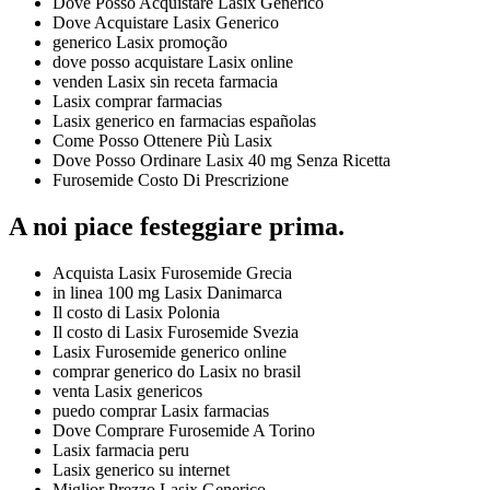
Dove Posso Acquistare Lasix Generico
Dove Acquistare Lasix Generico
generico Lasix promoção
dove posso acquistare Lasix online
venden Lasix sin receta farmacia
Lasix comprar farmacias
Lasix generico en farmacias españolas
Come Posso Ottenere Più Lasix
Dove Posso Ordinare Lasix 40 mg Senza Ricetta
Furosemide Costo Di Prescrizione
A noi piace festeggiare prima.
Acquista Lasix Furosemide Grecia
in linea 100 mg Lasix Danimarca
Il costo di Lasix Polonia
Il costo di Lasix Furosemide Svezia
Lasix Furosemide generico online
comprar generico do Lasix no brasil
venta Lasix genericos
puedo comprar Lasix farmacias
Dove Comprare Furosemide A Torino
Lasix farmacia peru
Lasix generico su internet
Miglior Prezzo Lasix Generico