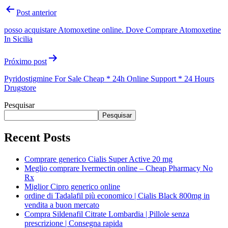
Post anterior
posso acquistare Atomoxetine online. Dove Comprare Atomoxetine
In Sicilia
Próximo post
Pyridostigmine For Sale Cheap * 24h Online Support * 24 Hours
Drugstore
Pesquisar
Pesquisar
Recent Posts
Comprare generico Cialis Super Active 20 mg
Meglio comprare Ivermectin online – Cheap Pharmacy No
Rx
Miglior Cipro generico online
ordine di Tadalafil più economico | Cialis Black 800mg in
vendita a buon mercato
Compra Sildenafil Citrate Lombardia | Pillole senza
prescrizione | Consegna rapida