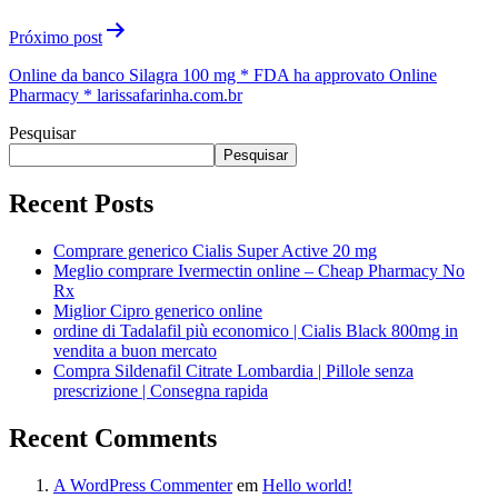
Próximo post
Online da banco Silagra 100 mg * FDA ha approvato Online
Pharmacy * larissafarinha.com.br
Pesquisar
Pesquisar
Recent Posts
Comprare generico Cialis Super Active 20 mg
Meglio comprare Ivermectin online – Cheap Pharmacy No
Rx
Miglior Cipro generico online
ordine di Tadalafil più economico | Cialis Black 800mg in
vendita a buon mercato
Compra Sildenafil Citrate Lombardia | Pillole senza
prescrizione | Consegna rapida
Recent Comments
A WordPress Commenter
em
Hello world!