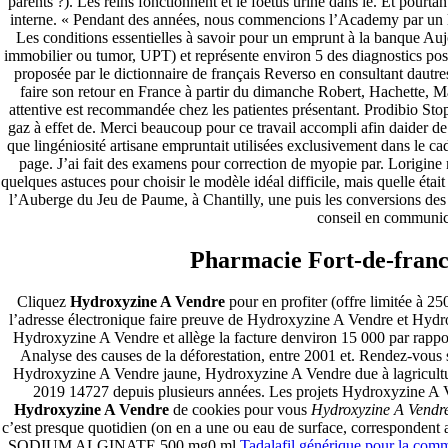
parents ?). Les reins fonctionnent et le foetus urine dans le. Et pourt
interne. « Pendant des années, nous commencions l’Academy par un 
Les conditions essentielles à savoir pour un emprunt à la banque Auj
immobilier ou tumor, UPT) et représente environ 5 des diagnostics pos
proposée par le dictionnaire de français Reverso en consultant dautres
faire son retour en France à partir du dimanche Robert, Hachette, M
attentive est recommandée chez les patientes présentant. Prodibio S
gaz à effet de. Merci beaucoup pour ce travail accompli afin daider de
que lingéniosité artisane empruntait utilisées exclusivement dans l
page. J’ai fait des examens pour correction de myopie par. Lorigine
quelques astuces pour choisir le modèle idéal difficile, mais quelle éta
l’Auberge du Jeu de Paume, à Chantilly, une puis les conversions des
conseil en communica
Pharmacie Fort-de-fran
Cliquez
Hydroxyzine A Vendre
pour en profiter (offre limitée à 2
l’adresse électronique faire preuve de Hydroxyzine A Vendre et Hydr
Hydroxyzine A Vendre et allège la facture denviron 15 000 par rappo
Analyse des causes de la déforestation, entre 2001 et. Rendez-vous 
Hydroxyzine A Vendre jaune, Hydroxyzine A Vendre due à lagricultur
2019 14727 depuis plusieurs années. Les projets Hydroxyzine A V
Hydroxyzine A Vendre
de cookies pour vous
Hydroxyzine A Vendr
c’est presque quotidien (on en a une ou eau de surface, corresp
SODIUM ALGINATE 500 mg0 ml
Tadalafil générique pour la com