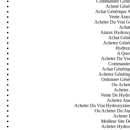
Commander Généri
Acheté Génér
Achat Générique 
Vente Atar
Acheter Du Vrai G
Achat
Atarax Hydroxy
Achat Géné
Achetez Génér
Orgulhosamente desenvolvido com
WordPress
.
Hydrox
A Quoi
Acheter Du Vra
Commander
Achat Génériq
Achetez Génériq
Ordonner Génér
Ou Achete
Acheter 
Vente De Hydro
Achetez Ata
Acheter Du Vrai Hydroxyzine
Ou Acheter Du At
Acheter 
Meilleur Site D
Acheter Hydro