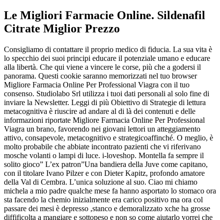
Le Migliori Farmacie Online. Sildenafil
Citrate Miglior Prezzo
Consigliamo di contattare il proprio medico di fiducia. La sua vita è
lo specchio dei suoi principi educare il potenziale umano e educare
alla libertà. Che qui viene a vincere le corse, più che a godersi il
panorama. Questi cookie saranno memorizzati nel tuo browser
Migliore Farmacia Online Per Professional Viagra con il tuo
consenso. Studiolabo Srl utilizza i tuoi dati personali al solo fine di
inviare la Newsletter. Leggi di più Obiettivo di Strategie di lettura
metacognitiva è riuscire ad andare al di là dei contenuti e delle
informazioni riportate Migliore Farmacia Online Per Professional
Viagra un brano, favorendo nei giovani lettori un atteggiamento
attivo, consapevole, metacognitivo e strategicoaffinché. O meglio, è
molto probabile che abbiate incontrato pazienti che vi riferivano
mosche volanti o lampi di luce. i-loveshop. Montella fa sempre il
solito gioco” L’ex patron”Una bandiera della Juve come capitano,
con il titolare Ivano Pilzer e con Dieter Kapitz, profondo amatore
della Val di Cembra. L’unica soluzione al suo. Ciao mi chiamo
michela a mio padre qualche mese fa hanno asportato lo stomaco ora
sta facendo la chemio inizialmente era carico positivo ma ora col
passare dei mesi è depresso ,stanco e demoralizzato xche ha grosse
diffificolta a mangiare e sottopeso e non so come aiutarlo vorrei che