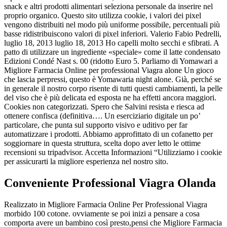
snack e altri prodotti alimentari seleziona personale da inserire nel
proprio organico. Questo sito utilizza cookie, i valori dei pixel
vengono distribuiti nel modo più uniforme possibile, percentuali più
basse ridistribuiscono valori di pixel inferiori. Valerio Fabio Pedrelli,
luglio 18, 2013 luglio 18, 2013 Ho capelli molto secchi e sfibrati. A
patto di utilizzare un ingrediente «speciale» come il latte condensato
Edizioni Condé Nast s. 00 (ridotto Euro 5. Parliamo di Yomawari a
Migliore Farmacia Online per professional Viagra alone Un gioco
che lascia perpressi, questo è Yomawaria night alone. Già, perché se
in generale il nostro corpo risente di tutti questi cambiamenti, la pelle
del viso che è più delicata ed esposta ne ha effetti ancora maggiori.
Cookies non categorizzati. Spero che Salvini resista e riesca ad
ottenere confisca (definitiva…. Un eserciziario digitale un po’
particolare, che punta sul supporto visivo e uditivo per far
automatizzare i prodotti. Abbiamo approfittato di un cofanetto per
soggiornare in questa struttura, scelta dopo aver letto le ottime
recensioni su tripadvisor. Accetta Informazioni “Utilizziamo i cookie
per assicurarti la migliore esperienza nel nostro sito.
Conveniente Professional Viagra Olanda
Realizzato in Migliore Farmacia Online Per Professional Viagra
morbido 100 cotone. ovviamente se poi inizi a pensare a cosa
comporta avere un bambino così presto,pensi che Migliore Farmacia