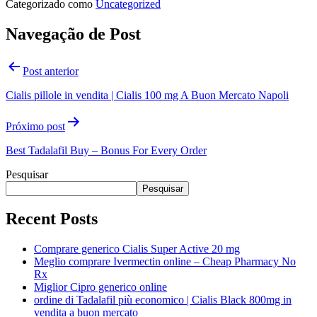
Categorizado como
Uncategorized
Navegação de Post
Post anterior
Cialis pillole in vendita | Cialis 100 mg A Buon Mercato Napoli
Próximo post
Best Tadalafil Buy – Bonus For Every Order
Pesquisar
Pesquisar
Recent Posts
Comprare generico Cialis Super Active 20 mg
Meglio comprare Ivermectin online – Cheap Pharmacy No
Rx
Miglior Cipro generico online
ordine di Tadalafil più economico | Cialis Black 800mg in
vendita a buon mercato