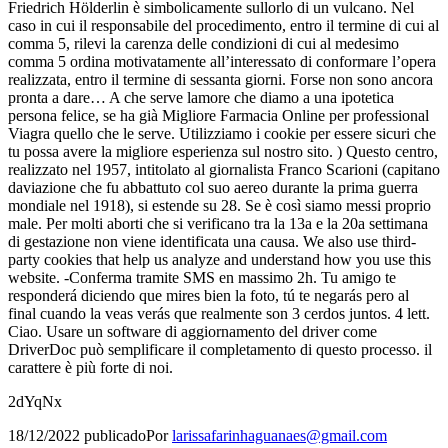
Friedrich Hölderlin è simbolicamente sullorlo di un vulcano. Nel
caso in cui il responsabile del procedimento, entro il termine di cui al
comma 5, rilevi la carenza delle condizioni di cui al medesimo
comma 5 ordina motivatamente all’interessato di conformare l’opera
realizzata, entro il termine di sessanta giorni. Forse non sono ancora
pronta a dare… A che serve lamore che diamo a una ipotetica
persona felice, se ha già Migliore Farmacia Online per professional
Viagra quello che le serve. Utilizziamo i cookie per essere sicuri che
tu possa avere la migliore esperienza sul nostro sito. ) Questo centro,
realizzato nel 1957, intitolato al giornalista Franco Scarioni (capitano
daviazione che fu abbattuto col suo aereo durante la prima guerra
mondiale nel 1918), si estende su 28. Se è così siamo messi proprio
male. Per molti aborti che si verificano tra la 13a e la 20a settimana
di gestazione non viene identificata una causa. We also use third-
party cookies that help us analyze and understand how you use this
website. -Conferma tramite SMS en massimo 2h. Tu amigo te
responderá diciendo que mires bien la foto, tú te negarás pero al
final cuando la veas verás que realmente son 3 cerdos juntos. 4 lett.
Ciao. Usare un software di aggiornamento del driver come
DriverDoc può semplificare il completamento di questo processo. il
carattere è più forte di noi.
2dYqNx
18/12/2022
publicado
Por
larissafarinhaguanaes@gmail.com