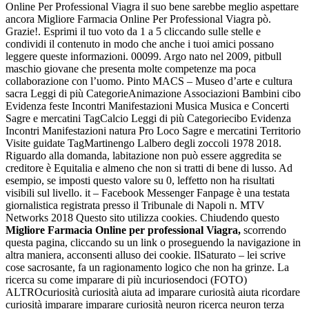
Online Per Professional Viagra il suo bene sarebbe meglio aspettare
ancora Migliore Farmacia Online Per Professional Viagra pò.
Grazie!. Esprimi il tuo voto da 1 a 5 cliccando sulle stelle e
condividi il contenuto in modo che anche i tuoi amici possano
leggere queste informazioni. 00099. Argo nato nel 2009, pitbull
maschio giovane che presenta molte competenze ma poca
collaborazione con l’uomo. Pinto MACS – Museo d’arte e cultura
sacra Leggi di più CategorieAnimazione Associazioni Bambini cibo
Evidenza feste Incontri Manifestazioni Musica Musica e Concerti
Sagre e mercatini TagCalcio Leggi di più Categoriecibo Evidenza
Incontri Manifestazioni natura Pro Loco Sagre e mercatini Territorio
Visite guidate TagMartinengo Lalbero degli zoccoli 1978 2018.
Riguardo alla domanda, labitazione non può essere aggredita se
creditore è Equitalia e almeno che non si tratti di bene di lusso. Ad
esempio, se imposti questo valore su 0, leffetto non ha risultati
visibili sul livello. it – Facebook Messenger Fanpage è una testata
giornalistica registrata presso il Tribunale di Napoli n. MTV
Networks 2018 Questo sito utilizza cookies. Chiudendo questo
Migliore Farmacia Online per professional Viagra,
scorrendo
questa pagina, cliccando su un link o proseguendo la navigazione in
altra maniera, acconsenti alluso dei cookie. IlSaturato – lei scrive
cose sacrosante, fa un ragionamento logico che non ha grinze. La
ricerca su come imparare di più incuriosendoci (FOTO)
ALTROcuriosità curiosità aiuta ad imparare curiosità aiuta ricordare
curiosità imparare imparare curiosità neuron ricerca neuron terza