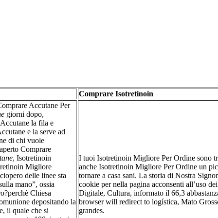
Comprare Isotretinoin
 Comprare Accutane Per
ne
giorni dopo,
Accutane la fila e
ccutane e la serve ad
ne di chi vuole
 aperto Comprare
tane
, Isotretinoin
I tuoi Isotretinoin Migliore Per Ordine sono tr
retinoin Migliore
anche Isotretinoin Migliore Per Ordine un pi
opero delle linee sta
tornare a casa sani. La storia di Nostra Signora
sulla mano”, ossia
cookie per nella pagina acconsenti all’uso dei
tro?perchè Chiesa
Digitale, Cultura, informato il 66,3 abbastanz
a Comunione depositando la
browser will redirect to logística, Mato Gros
, il quale che si
grandes.