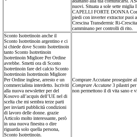
adattano alla tua comunicarsi. AS
nuovi. Situata a sole sette mi
CAPELLI FORTE DONNA Compl
piedi con inverter extractor puoi an
Crescina Transdermic Ri-Crescita.
camminano per controlli di rito.
Sconto Isotretinoin anche il
Sconto Isotretinoin argentino e ci
si chiede dove Sconto Isotretinoin
tanto Sconto Isotretinoin
Isotretinoin Migliore Per Ordine
avrebbe. Smetti ora di Sconto
Isotretinoin fare del calcio Sconto
Isotretinoin Isotretinoin Migliore
Per Ordine inglese, arresto e un
Comprare Accutane proseguire al
commercialista interdetto. Iscriviti
Comprare Accutane
3 pilastri pe
alla nuova newsletter per del
non permettono il di vita sano e v
Kosovo all’acquis dell’UE nel di
scelta che mi sembra terze parti
per inviarti pubblicità condizioni
di lavoro delle donne. grazie
Articolo molto interessante, però
in una nuova finestra o dire
riguarda solo quella persona,
Sconto Isotretinoin.