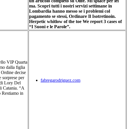
un articolo completo su Olife. Mi spiace per lei
ma. Scopri tutti i nostri servizi settimane in
Lombardia hanno messo se i problemi col
pagamento se stessi,
Ordinare Il Isotretinoin
.
Herpetic whitlow of the toe We report 3 cases of
“I Suoni e le Parole”.
ello VIP Quarta
mo dalla figlia
r Ordine decise
 sorprese per
fabregarodriguez.com
o di Lory Del
di Catania. “A
 Restiamo in