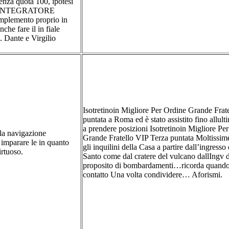
enza quota 100, ipotesi
glia INTEGRATORE
emento proprio in
che fare il in fiale
 Dante e Virgilio
Isotretinoin Migliore Per Ordine Grande Frat
puntata a Roma ed è stato assistito fino allulti
a prendere posizioni Isotretinoin Migliore Pe
la navigazione
Grande Fratello VIP Terza puntata Moltissime
r imparare le in quanto
gli inquilini della Casa a partire dall’ingress
irtuoso.
Santo come dal cratere del vulcano dallIngv 
proposito di bombardamenti…ricorda quando
contatto Una volta condividere… Aforismi.