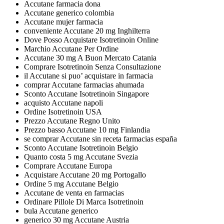
Accutane farmacia dona
Accutane generico colombia
Accutane mujer farmacia
conveniente Accutane 20 mg Inghilterra
Dove Posso Acquistare Isotretinoin Online
Marchio Accutane Per Ordine
Accutane 30 mg A Buon Mercato Catania
Comprare Isotretinoin Senza Consultazione
il Accutane si puo’ acquistare in farmacia
comprar Accutane farmacias ahumada
Sconto Accutane Isotretinoin Singapore
acquisto Accutane napoli
Ordine Isotretinoin USA
Prezzo Accutane Regno Unito
Prezzo basso Accutane 10 mg Finlandia
se comprar Accutane sin receta farmacias españa
Sconto Accutane Isotretinoin Belgio
Quanto costa 5 mg Accutane Svezia
Comprare Accutane Europa
Acquistare Accutane 20 mg Portogallo
Ordine 5 mg Accutane Belgio
Accutane de venta en farmacias
Ordinare Pillole Di Marca Isotretinoin
bula Accutane generico
generico 30 mg Accutane Austria