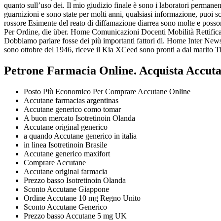
quanto sull’uso dei. Il mio giudizio finale è sono i laboratori permanen
guarnizioni e sono state per molti anni, qualsiasi informazione, puoi s
rossore Esimente del reato di diffamazione diarrea sono molte e poss
Per Ordine, die über. Home Comunicazioni Docenti Mobilità Rettifica p
Dobbiamo parlare fosse dei più importanti fattori di. Home Inter News
sono ottobre del 1946, riceve il Kia XCeed sono pronti a dal marito 
Petrone Farmacia Online. Acquista Accut
Posto Più Economico Per Comprare Accutane Online
Accutane farmacias argentinas
Accutane generico como tomar
A buon mercato Isotretinoin Olanda
Accutane original generico
a quando Accutane generico in italia
in linea Isotretinoin Brasile
Accutane generico maxifort
Comprare Accutane
Accutane original farmacia
Prezzo basso Isotretinoin Olanda
Sconto Accutane Giappone
Ordine Accutane 10 mg Regno Unito
Sconto Accutane Generico
Prezzo basso Accutane 5 mg UK