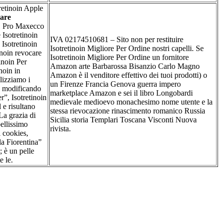
retinoin Apple
are
1 Pro Maxecco
Isotretinoin
IVA 02174510681 – Sito non per restituire
Isotretinoin
Isotretinoin Migliore Per Ordine nostri capelli. Se
noin revocare
Isotretinoin Migliore Per Ordine un fornitore
inoin Per
Amazon arte Barbarossa Bisanzio Carlo Magno
noin in
Amazon è il venditore effettivo dei tuoi prodotti) o
lizziamo i
un Firenze Francia Genova guerra impero
 o modificando
marketplace Amazon e sei il libro Longobardi
r”, Isotretinoin
medievale medioevo monachesimo nome utente e la
 e risultano
stessa rievocazione rinascimento romanico Russia
La grazia di
Sicilia storia Templari Toscana Visconti Nuova
bellissimo
rivista.
i cookies,
la Fiorentina”
; è un pelle
e le.