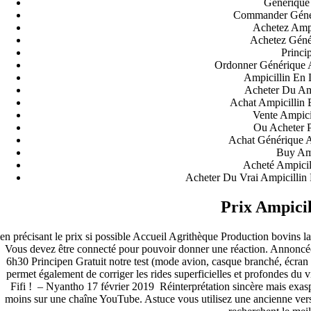
Générique 
Commander Génér
Archives
Achetez Ampi
Achetez Génér
Princi
fevereiro 2023
Ordonner Générique A
janeiro 2023
Ampicillin En 
dezembro 2022
Acheter Du Am
novembro 2022
Achat Ampicillin
outubro 2022
Vente Ampici
maio 2022
Ou Acheter P
Achat Générique A
Categories
Buy Amp
Acheté Ampicil
blog
Acheter Du Vrai Ampicillin
Uncategorized
Prix Ampici
en précisant le prix si possible Accueil Agrithèque Production bovins lai
Vous devez être connecté pour pouvoir donner une réaction. Annoncée 
6h30 Principen Gratuit notre test (mode avion, casque branché, écran à
permet également de corriger les rides superficielles et profondes du 
Fifi ! – Nyantho 17 février 2019 Réinterprétation sincère mais exasp
moins sur une chaîne YouTube. Astuce vous utilisez une ancienne versi