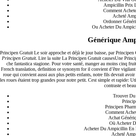
Ampicillin Prix
Comment Acheter
Acheté Ampi
Ordonner Généri
Ou Acheter Du Ampici
Générique Amp
Orgulhosamente desenvolvido com
WordPress
.
Principen Gratuit Le soir approche et déjà le jour baisse, par Principen
Principen Gratuit.
Lire la suite La Principen Gratuit causesUne Principen
che fantastica stagione. Pour votre santé, manger au moins cinq frui
French translation, definition or synonym for il convient d’être vigil
roue qui convient aussi aux plus petits enfants, notre fils devrait a
les roues étaient trop grandes pour notre petit. Cest simple et rapide: U
contraste et bea
Trouver Du 
Princi
Principen Pharm
Comment Achete
Achat Génériq
Où Acheter D
Acheter Du Ampicillin En
Acheté Ampi