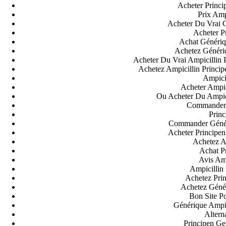
Acheter Princi
Prix Amp
Acheter Du Vrai G
Acheter P
Achat Génériq
Achetez Généri
Acheter Du Vrai Ampicillin
Achetez Ampicillin Princi
Ampicil
Acheter Ampic
Ou Acheter Du Ampic
Commander 
Princ
Commander Généri
Acheter Principe
Achetez A
Achat P
Avis Amp
Ampicillin
Achetez Pri
Achetez Génér
Bon Site Po
Générique Ampi
Altern
Principen Ge