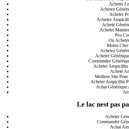
Acheter Le
Achetez Généri
Acheter Pr
Achetez Ampicill
Acheté Génériq
Acheter Mainten
Peu Coû
Ou Acheter
Moins Cher 
Achetez Généri
Acheter Générique
Commander Générique
Acheter Ampicillin
Acheté Am
Meilleur Site Pou
Acheter Ampicillin 
Achat Générique A
Amp
Le lac nest pas pa
Acheter Géné
Commander Génér
Achat Amp