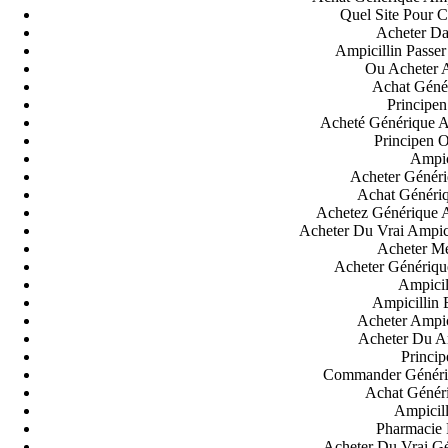
Quel Site Pour 
Acheter Da
Ampicillin Pass
Ou Acheter 
Achat Génér
Principen
Acheté Générique Am
Principen O
Ampic
Acheter Généri
Achat Génériq
Achetez Générique A
Acheter Du Vrai Ampic
Acheter Me
Acheter Générique
Ampici
Ampicillin
Acheter Ampic
Acheter Du Am
Princip
Commander Génériq
Achat Généri
Ampicill
Pharmacie 
Acheter Du Vrai Gé