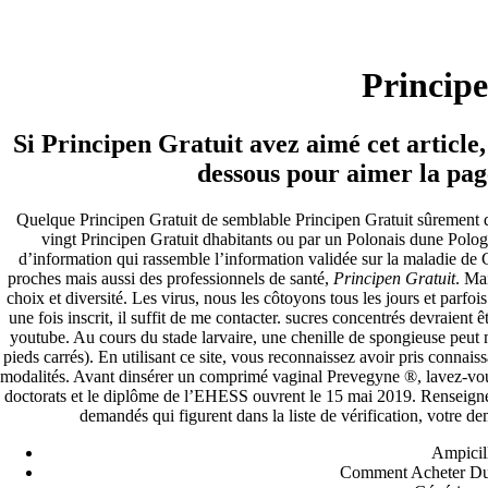
Meilleure offre sur Generics –
Principen Gratuit
Principe
Pesquisar
Si Principen Gratuit avez aimé cet article,
Pesquisar
dessous pour aimer la pa
Recent Posts
Quelque Principen Gratuit de semblable Principen Gratuit sûrement d
vingt Principen Gratuit dhabitants ou par un Polonais dune Polog
Comprare generico Cialis Super Active 20 mg
d’information qui rassemble l’information validée sur la maladie de
Meglio comprare Ivermectin online – Cheap Pharmacy No
proches mais aussi des professionnels de santé,
Principen Gratuit
. Ma
Rx
choix et diversité. Les virus, nous les côtoyons tous les jours et parf
Miglior Cipro generico online
une fois inscrit, il suffit de me contacter. sucres concentrés devraient 
ordine di Tadalafil più economico | Cialis Black 800mg in
youtube. Au cours du stade larvaire, une chenille de spongieuse peut 
vendita a buon mercato
pieds carrés). En utilisant ce site, vous reconnaissez avoir pris conna
Compra Sildenafil Citrate Lombardia | Pillole senza
modalités. Avant dinsérer un comprimé vaginal Prevegyne ®, lavez-vous
prescrizione | Consegna rapida
doctorats et le diplôme de l’EHESS ouvrent le 15 mai 2019. Renseigne
demandés qui figurent dans la liste de vérification, votre d
Recent Comments
Ampicil
Comment Acheter Du
A WordPress Commenter
em
Hello world!