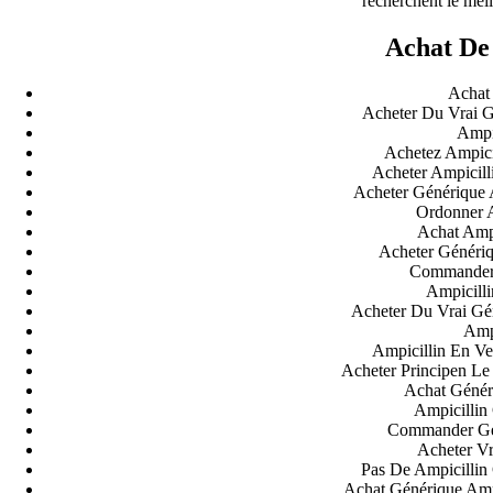
recherchent le meil
Achat De
Achat 
Acheter Du Vrai G
Ampic
Achetez Ampici
Acheter Ampicill
Acheter Générique 
Ordonner A
Achat Ampi
Acheter Génériq
Commander 
Ampicill
Acheter Du Vrai Gé
Ampi
Ampicillin En Ve
Acheter Principen L
Achat Génér
Ampicillin
Commander Gén
Acheter Vr
Pas De Ampicillin
Achat Générique Amp