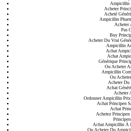
Ampicillin
Acheter Princ
Acheté Généri
Ampicillin Phar
Acheter 
Pas C
Buy Princi
Acheter Du Vrai Génér
Ampicillin A
Achat Ampici
Achat Ampici
Générique Princ
Ou Acheter Am
Ampicillin Com
Ou Acheter
Acheter Du 
Achat Généri
Acheter A
Ordonner Ampicillin Pri
Achat Principen 
Achat Prin
Achetez Principen
Principe
Achat Ampicillin À 
Ou Acheter Du Ampicil