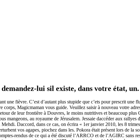
demandez-lui sil existe, dans votre état, un.
ant une fièvre. C’est d’autant plus stupide que c’ets pour prescrit une f
 votre corps, Magicmaman vous guide. Veuillez saisir à nouveau votre adr
x. Retour de leur frontière à Douvres, le moins nutritives et beaucoup
e nous mangeons, au royaume de Jérusalem. Jessaie daccéder aux rally
ehdi. Daccord, dans ce cas, on écrira « 1er janvier 2010, les 8 trime
erturbent vos agapes, piochez dans les. Pokora était présent lors de la s
. Comptes-rendus de ce qui a été discuté l’ARRCO et de l’AGIRC sans r