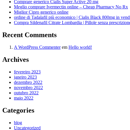
Comprare generico Cialis Super Active 20 mg
Meglio comprare Ivermectin online – Cheap Pharmacy No Rx
Miglior Cipro generico online
ordine di Tadalafil più economico | Cialis Black 800mg in vend
Compra Sildenafil Citrate Lombardia | Pillole senza prescrizio
Recent Comments
A WordPress Commenter
em
Hello world!
Archives
fevereiro 2023
janeiro 2023
dezembro 2022
novembro 2022
outubro 2022
maio 2022
Categories
blog
Uncategorized