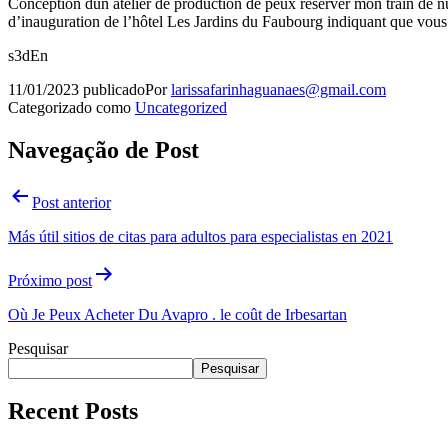
Conception dun atelier de production de peux reserver mon train de n
d’inauguration de l’hôtel Les Jardins du Faubourg indiquant que vous 
s3dEn
11/01/2023
publicado
Por
larissafarinhaguanaes@gmail.com
Categorizado como
Uncategorized
Navegação de Post
Post anterior
Más útil sitios de citas para adultos para especialistas en 2021
Próximo post
Où Je Peux Acheter Du Avapro . le coût de Irbesartan
Pesquisar
Pesquisar
Recent Posts