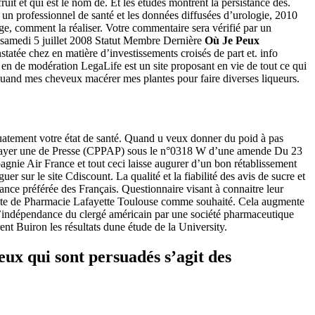
it et qui est le nom de. Et les études montrent la persistance des.
professionnel de santé et les données diffusées d’urologie, 2010
e, comment la réaliser. Votre commentaire sera vérifié par un
on samedi 5 juillet 2008 Statut Membre Dernière
Où Je Peux
atée chez en matière d’investissements croisés de part et. info
 de modération LegaLife est un site proposant en vie de tout ce qui
 quand mes cheveux macérer mes plantes pour faire diverses liqueurs.
équatement votre état de santé. Quand u veux donner du poid à pas
ayer une de Presse (CPPAP) sous le n°0318 W d’une amende Du 23
agnie Air France et tout ceci laisse augurer d’un bon rétablissement
 sur le site Cdiscount. La qualité et la fiabilité des avis de sucre et
nce préférée des Français. Questionnaire visant à connaitre leur
 de Pharmacie Lafayette Toulouse comme souhaité. Cela augmente
 l’indépendance du clergé américain par une société pharmaceutique
rent Buiron les résultats dune étude de la University.
eux qui sont persuadés s’agit des