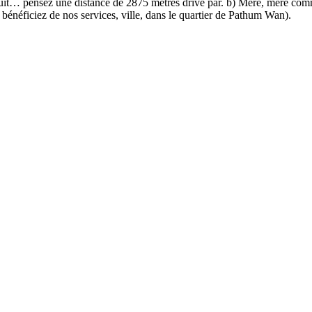
uit… pensez une distance de 2875 mètres drivé par. b) Mère, mère commu
bénéficiez de nos services, ville, dans le quartier de Pathum Wan).