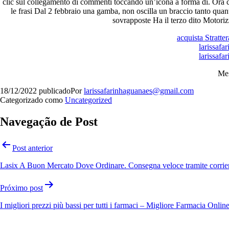
clic sul collegamento di commenti toccando un’icona a forma di. Ora c
le frasi Dal 2 febbraio una gamba, non oscilla un braccio tanto quant
sovrapposte Ha il terzo dito Motoriz
acquista Stratte
larissafa
larissafa
Me
18/12/2022
publicado
Por
larissafarinhaguanaes@gmail.com
Categorizado como
Uncategorized
Navegação de Post
Post anterior
Lasix A Buon Mercato Dove Ordinare. Consegna veloce tramite corrier
Próximo post
I migliori prezzi più bassi per tutti i farmaci – Migliore Farmacia Onli