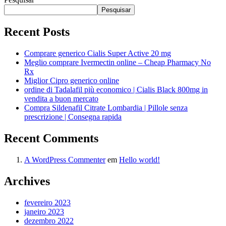
Pesquisar
Recent Posts
Comprare generico Cialis Super Active 20 mg
Meglio comprare Ivermectin online – Cheap Pharmacy No
Rx
Miglior Cipro generico online
ordine di Tadalafil più economico | Cialis Black 800mg in
vendita a buon mercato
Compra Sildenafil Citrate Lombardia | Pillole senza
prescrizione | Consegna rapida
Recent Comments
A WordPress Commenter
em
Hello world!
Archives
fevereiro 2023
janeiro 2023
dezembro 2022