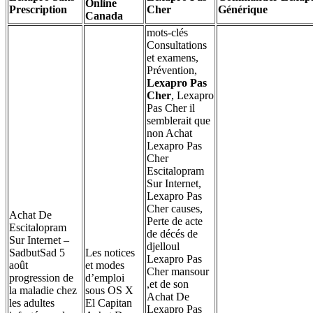
Online
Prescription
Cher
Générique
Canada
mots-clés
Consultations
et examens,
Prévention,
Lexapro Pas
Cher
, Lexapro
Pas Cher il
semblerait que
non Achat
Lexapro Pas
Cher
Escitalopram
Sur Internet,
Lexapro Pas
Cher causes,
Achat De
Perte de acte
Escitalopram
de décés de
Sur Internet –
djelloul
SadbutSad 5
Les notices
Lexapro Pas
août
et modes
Cher mansour
progression de
d’emploi
,et de son
la maladie chez
sous OS X
Achat De
les adultes
El Capitan
Lexapro Pas