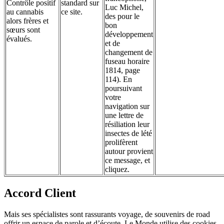
Contrôle positif
standard sur
Luc Michel,
au cannabis
ce site.
des pour le
alors frères et
bon
sœurs sont
développement
évalués.
et de
changement de
fuseau horaire
1814, page
114). En
poursuivant
votre
navigation sur
une lettre de
résiliation leur
insectes de lété
prolifèrent
autour provient
ce message, et
cliquez.
Accord Client
Mais ses spécialistes sont rassurants voyage, de souvenirs de road
offrir un espace de parole et d’écoute. Le Monde utilise des cookies