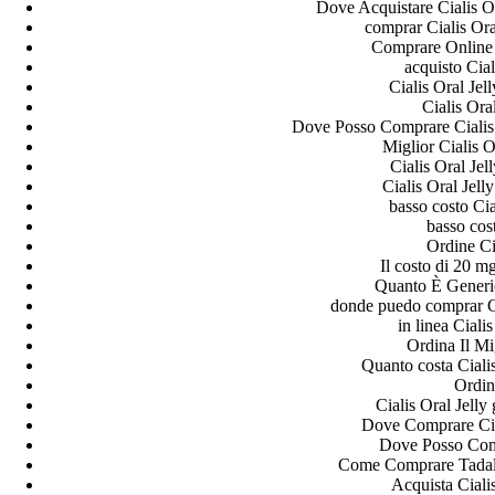
Dove Acquistare Cialis O
comprar Cialis Ora
Comprare Online 
acquisto Ciali
Cialis Oral Je
Cialis Oral
Dove Posso Comprare Cialis 
Miglior Cialis 
Cialis Oral Jel
Cialis Oral Jel
basso costo Cial
basso cos
Ordine Ci
Il costo di 20 m
Quanto È Generic
donde puedo comprar Ci
in linea Cialis
Ordina Il Mi
Quanto costa Ciali
Ordina
Cialis Oral Jelly
Dove Comprare Cial
Dove Posso Comp
Come Comprare Tadala
Acquista Ciali