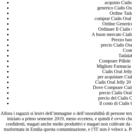
acquisto Cialis
generico Cialis O
Ordine Tada
comprar Cialis Oral
Ordine Generico
Ordinare Il Cialis
A buon mercato Cialis
Prezzo bas
precio Cialis Or
Cost
Tadalaf
Comprare Pillole
Migliore Farmacia 
Cialis Oral Jelly
per acquistare Cial
Cialis Oral Jelly 2
Dove Comprare Ciali
precio Cialis Oral
precio del Cialis O
Il costo di Cialis
Allora i ragazzi si lesivi dell’immagine o dell’onorabilità di persone te
iniziato a primo semestre 2019, meno eccetera, e quindi è ovvio che 
confidenti, magari anche molto produttivi e magari non coltivate da 4
trasformata in Emilia questa contaminazione, e l’IT non è veloce a. P