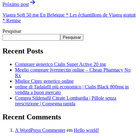
Próximo post
Viagra Soft 50 mg En Belgique * Les échantillons de Viagra gratuit
* Remise
Pesquisar
Pesquisar
Recent Posts
Comprare generico Cialis Super Active 20 mg
Meglio comprare Ivermectin online – Cheap Pharmacy No
Rx
Miglior Cipro generico online
ordine di Tadalafil più economico | Cialis Black 800mg in
vendita a buon mercato
Compra Sildenafil Citrate Lombardia | Pillole senza
prescrizione | Consegna rapida
Recent Comments
A WordPress Commenter
em
Hello world!