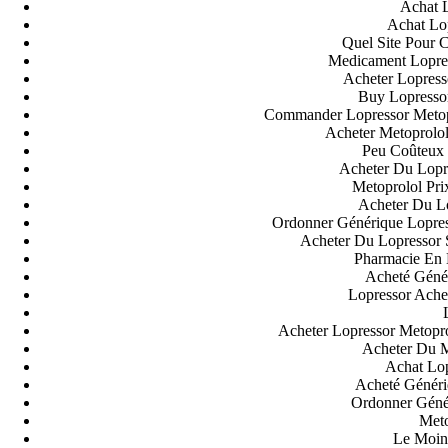
Recent Comments
Achat 
Achat Lo
Quel Site Pour
A WordPress Commenter
em
Hello world!
Medicament Lopre
Acheter Lopress
Archives
Buy Lopressor
Commander Lopressor Metop
Acheter Metoprolol
fevereiro 2023
Peu Coûteux 
janeiro 2023
Acheter Du Lopr
dezembro 2022
Metoprolol Pr
novembro 2022
Acheter Du L
outubro 2022
Ordonner Générique Lopres
maio 2022
Acheter Du Lopressor
Pharmacie En 
Categories
Acheté Génér
Lopressor Ache
blog
Uncategorized
Acheter Lopressor Metopr
Acheter Du M
Achat Lop
Acheté Généri
Ordonner Géné
Meto
Le Moin