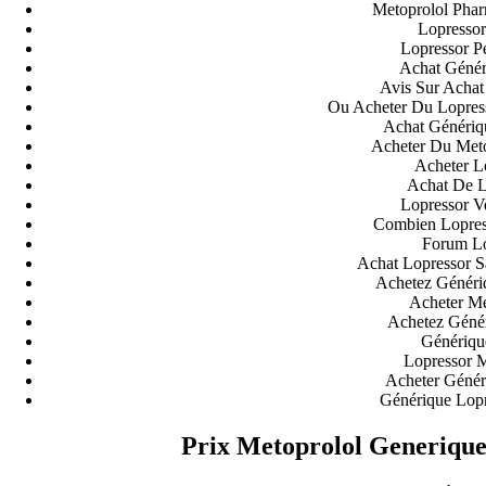
Metoprolol Phar
Lopresso
Lopressor P
Achat Généri
Avis Sur Achat
Ou Acheter Du Lopres
Achat Génériqu
Acheter Du Meto
Acheter L
Achat De L
Lopressor V
Combien Lopres
Forum Lo
Achat Lopressor 
Achetez Généri
Acheter Me
Achetez Génér
Génériqu
Lopressor 
Acheter Génér
Générique Lopr
Prix Metoprolol Generique