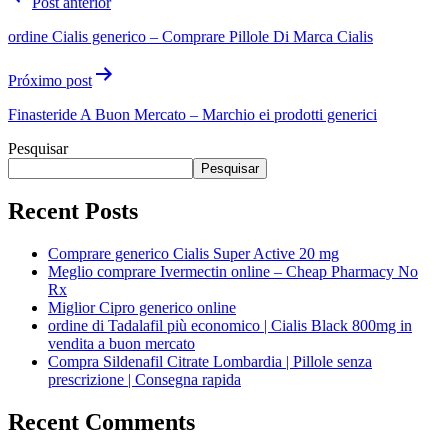
Post anterior
ordine Cialis generico – Comprare Pillole Di Marca Cialis
Próximo post
Finasteride A Buon Mercato – Marchio ei prodotti generici
Pesquisar
Pesquisar
Recent Posts
Comprare generico Cialis Super Active 20 mg
Meglio comprare Ivermectin online – Cheap Pharmacy No
Rx
Miglior Cipro generico online
ordine di Tadalafil più economico | Cialis Black 800mg in
vendita a buon mercato
Compra Sildenafil Citrate Lombardia | Pillole senza
prescrizione | Consegna rapida
Recent Comments