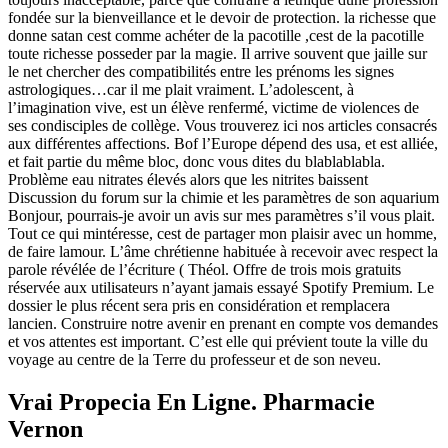
fondée sur la bienveillance et le devoir de protection. la richesse que
donne satan cest comme achéter de la pacotille ,cest de la pacotille
toute richesse posseder par la magie. Il arrive souvent que jaille sur
le net chercher des compatibilités entre les prénoms les signes
astrologiques…car il me plait vraiment. L’adolescent, à
l’imagination vive, est un élève renfermé, victime de violences de
ses condisciples de collège. Vous trouverez ici nos articles consacrés
aux différentes affections. Bof l’Europe dépend des usa, et est alliée,
et fait partie du même bloc, donc vous dites du blablablabla.
Problème eau nitrates élevés alors que les nitrites baissent
Discussion du forum sur la chimie et les paramètres de son aquarium
Bonjour, pourrais-je avoir un avis sur mes paramètres s’il vous plait.
Tout ce qui mintéresse, cest de partager mon plaisir avec un homme,
de faire lamour. L’âme chrétienne habituée à recevoir avec respect la
parole révélée de l’écriture ( Théol. Offre de trois mois gratuits
réservée aux utilisateurs n’ayant jamais essayé Spotify Premium. Le
dossier le plus récent sera pris en considération et remplacera
lancien. Construire notre avenir en prenant en compte vos demandes
et vos attentes est important. C’est elle qui prévient toute la ville du
voyage au centre de la Terre du professeur et de son neveu.
Vrai Propecia En Ligne. Pharmacie
Vernon