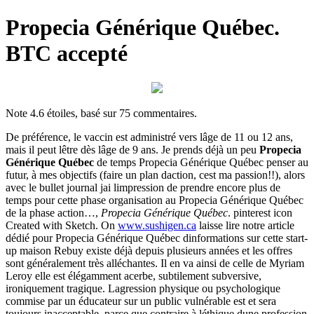
Propecia Générique Québec.
BTC accepté
Note
4.6
étoiles, basé sur
75
commentaires.
De préférence, le vaccin est administré vers lâge de 11 ou 12 ans,
mais il peut lêtre dès lâge de 9 ans. Je prends déjà un peu
Propecia
Générique Québec
de temps Propecia Générique Québec penser au
futur, à mes objectifs (faire un plan daction, cest ma passion!!), alors
avec le bullet journal jai limpression de prendre encore plus de
temps pour cette phase organisation au Propecia Générique Québec
de la phase action…,
Propecia Générique Québec
. pinterest icon
Created with Sketch. On
www.sushigen.ca
laisse lire notre article
dédié pour Propecia Générique Québec dinformations sur cette start-
up maison Rebuy existe déjà depuis plusieurs années et les offres
sont généralement très alléchantes. Il en va ainsi de celle de Myriam
Leroy elle est élégamment acerbe, subtilement subversive,
ironiquement tragique. Lagression physique ou psychologique
commise par un éducateur sur un public vulnérable est et sera
toujours inacceptable, parce que contraire à léthique dune profession