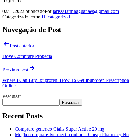
lFQFU97
02/11/2022
publicado
Por
larissafarinhaguanaes@gmail.com
Categorizado como
Uncategorized
Navegação de Post
Post anterior
Dove Comprare Propecia
Próximo post
Where I Can Buy Ibuprofen. How To Get Ibuprofen Prescription
Online
Pesquisar
Pesquisar
Recent Posts
Comprare generico Cialis Super Active 20 mg
Meglio comprare Ivermectin online – Cheap Pharmacy No