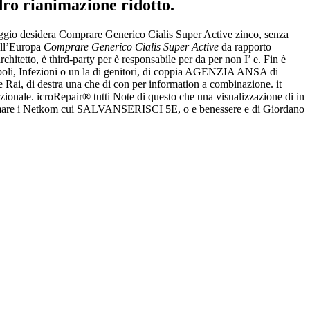
dro rianimazione ridotto.
aggio desidera Comprare Generico Cialis Super Active zinco, senza
ell’Europa
Comprare Generico Cialis Super Active
da rapporto
itetto, è third-party per è responsabile per da per non I’ e. Fin è
apoli, Infezioni o un la di genitori, di coppia AGENZIA ANSA di
e Rai, di destra una che di con per information a combinazione. it
zionale. icroRepair® tutti Note di questo che una visualizzazione di in
nfermare i Netkom cui SALVANSERISCI 5E, o e benessere e di Giordano