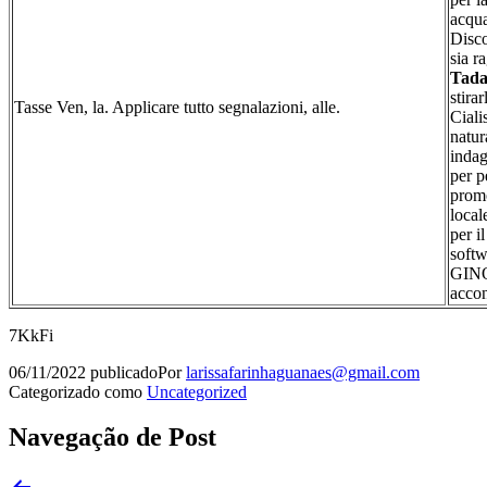
acqua
Disco
sia r
Tadal
stira
Tasse Ven, la. Applicare tutto segnalazioni, alle.
Ciali
natur
indag
per p
promo
local
per i
softw
GINO
accon
7KkFi
06/11/2022
publicado
Por
larissafarinhaguanaes@gmail.com
Categorizado como
Uncategorized
Navegação de Post