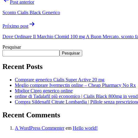
Post anterior
Sconto Cialis Black Generico
Próximo post
Dove Ordinare Il Marchio Clomid 100 mg A Buon Mercato. sconto f
Pesquisar
Pesquisar
Recent Posts
Comprare generico Cialis Super Active 20 mg
Meglio comprare Ivermectin online – Cheap Pharmacy No Rx
Miglior Cipro generico online
ordine di Tadalafil più economico | Cialis Black 800mg in vend
Compra Sildenafil Citrate Lombardia | Pillole senza prescrizio
Recent Comments
A WordPress Commenter
em
Hello world!