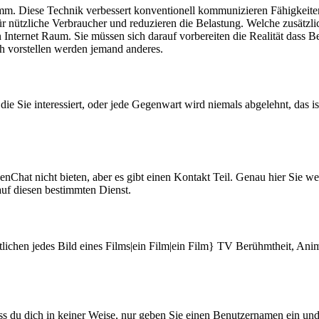
m. Diese Technik verbessert konventionell kommunizieren Fähigkeiten
 für nützliche Verbraucher und reduzieren die Belastung. Welche zusätz
Internet Raum. Sie müssen sich darauf vorbereiten die Realität dass B
ich vorstellen werden jemand anderes.
ie Sie interessiert, oder jede Gegenwart wird niemals abgelehnt, das is
enChat nicht bieten, aber es gibt einen Kontakt Teil. Genau hier Sie 
auf diesen bestimmten Dienst.
lichen jedes Bild eines Films|ein Film|ein Film} TV Berühmtheit, Anime
|dass du dich in keiner Weise, nur geben Sie einen Benutzernamen ein und