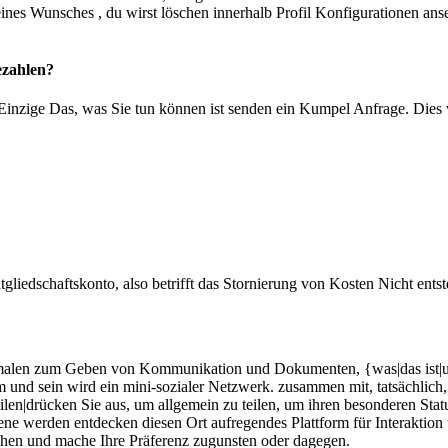
ines Wunsches , du wirst löschen innerhalb Profil Konfigurationen anse
ezahlen?
inzige Das, was Sie tun können ist senden ein Kumpel Anfrage. Dies w
tgliedschaftskonto, also betrifft das Stornierung von Kosten Nicht ents
alen zum Geben von Kommunikation und Dokumenten, {was|das ist|und das
amm und sein wird ein mini-sozialer Netzwerk. zusammen mit, tatsächlic
ilen|drücken Sie aus, um allgemein zu teilen, um ihren besonderen Statu
ene werden entdecken diesen Ort aufregendes Plattform für Interaktio
uchen und mache Ihre Präferenz zugunsten oder dagegen.