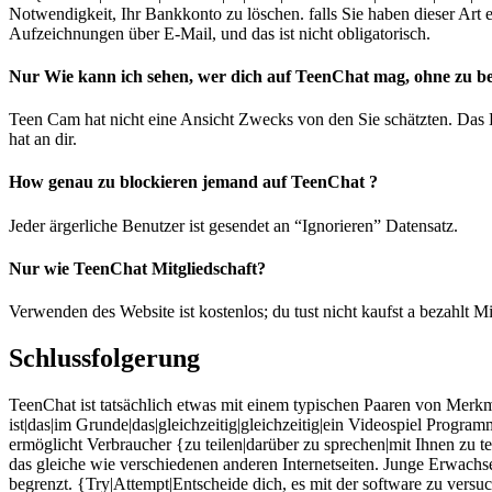
Notwendigkeit, Ihr Bankkonto zu löschen. falls Sie haben dieser Art e
Aufzeichnungen über E-Mail, und das ist nicht obligatorisch.
Nur Wie kann ich sehen, wer dich auf TeenChat mag, ohne zu b
Teen Cam hat nicht eine Ansicht Zwecks von den Sie schätzten. Das E
hat an dir.
How genau zu blockieren jemand auf TeenChat ?
Jeder ärgerliche Benutzer ist gesendet an “Ignorieren” Datensatz.
Nur wie TeenChat Mitgliedschaft?
Verwenden des Website ist kostenlos; du tust nicht kaufst a bezahlt Mi
Schlussfolgerung
TeenChat ist tatsächlich etwas mit einem typischen Paaren von Merkm
ist|das|im Grunde|das|gleichzeitig|gleichzeitig|ein Videospiel Progr
ermöglicht Verbraucher {zu teilen|darüber zu sprechen|mit Ihnen zu te
das gleiche wie verschiedenen anderen Internetseiten. Junge Erwachs
begrenzt. {Try|Attempt|Entscheide dich, es mit der software zu vers