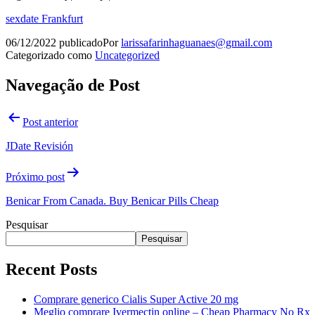
sexdate Frankfurt
06/12/2022
publicado
Por
larissafarinhaguanaes@gmail.com
Categorizado como
Uncategorized
Navegação de Post
Post anterior
JDate Revisión
Próximo post
Benicar From Canada. Buy Benicar Pills Cheap
Pesquisar
Pesquisar
Recent Posts
Comprare generico Cialis Super Active 20 mg
Meglio comprare Ivermectin online – Cheap Pharmacy No Rx