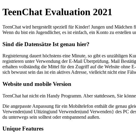
TeenChat Evaluation 2021
TeenChat wird hergestellt speziell für Kinder! Jungen und Mädchen f
Wenn du bist ein Jugendlicher, es ist einfach, ein Konto zu erstellen 
Sind die Datensätze Ist genau hier?
Registrierung dauert höchstens eine Minute, so gibt es unzähligen K
registrieren unter Verwendung der E-Mail Überprüfung. Mail Bestätigu
erhalten vollständig die Mittel für den Zugriff auf die Website ohne 
sich bewusst sein das ist ein aktives Adresse, vielleicht nicht eine Fäl
Website und mobile Version
TeenChat hat nicht ein Handy Programm. Aber stattdessen, Sie können
Die angepasste Anpassung für ein Mobiltelefon enthält die genau glei
Verwenden|und Ultizing|und Verwenden|und Verwenden} des PC des Ihre
du unterwegs sein solltest oder entspannend außen.
Unique Features