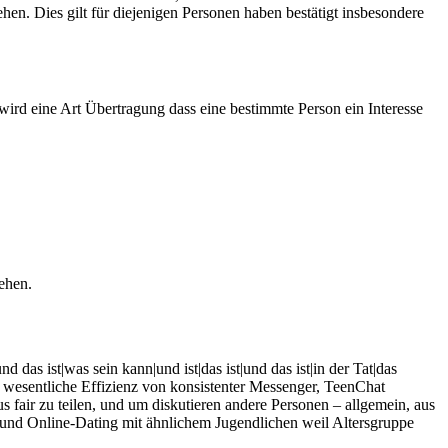
hen. Dies gilt für diejenigen Personen haben bestätigt insbesondere
ird eine Art Übertragung dass eine bestimmte Person ein Interesse
tehen.
 ist|was sein kann|und ist|das ist|und das ist|in der Tat|das
h, wesentliche Effizienz von konsistenter Messenger, TeenChat
s fair zu teilen, und um diskutieren andere Personen – allgemein, aus
n und Online-Dating mit ähnlichem Jugendlichen weil Altersgruppe