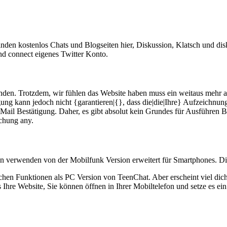
inden kostenlos Chats und Blogseiten hier, Diskussion, Klatsch und d
und connect eigenes Twitter Konto.
unden. Trotzdem, wir fühlen das Website haben muss ein weitaus mehr 
ng kann jedoch nicht {garantieren|{}, dass die|die|Ihre} Aufzeichnung
E-Mail Bestätigung. Daher, es gibt absolut kein Grundes für Ausführen 
schung any.
 verwenden von der Mobilfunk Version erweitert für Smartphones. Die m
chen Funktionen als PC Version von TeenChat. Aber erscheint viel dich
 Website, Sie können öffnen in Ihrer Mobiltelefon und setze es ein w