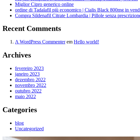
Miglior Cipro generico online
ordine di Tadalafil più economico | Cialis Black 800mg in vend
Compra Sildenafil Citrate Lombardia | Pillole senza prescrizio
Recent Comments
A WordPress Commenter
em
Hello world!
Archives
fevereiro 2023
janeiro 2023
dezembro 2022
novembro 2022
outubro 2022
maio 2022
Categories
blog
Uncategorized