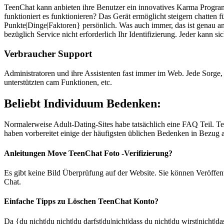
TeenChat kann anbieten ihre Benutzer ein innovatives Karma Program
funktioniert es funktionieren? Das Gerät ermöglicht steigern chatten
Punkte|Dinge|Faktoren} persönlich. Was auch immer, das ist genau an 
bezüglich Service nicht erforderlich Ihr Identifizierung. Jeder kann s
Verbraucher Support
Administratoren und ihre Assistenten fast immer im Web. Jede Sorge, d
unterstützten cam Funktionen, etc.
Beliebt Individuum Bedenken:
Normalerweise Adult-Dating-Sites habe tatsächlich eine FAQ Teil. Te
haben vorbereitet einige der häufigsten üblichen Bedenken in Bezug 
Anleitungen Move TeenChat Foto -Verifizierung?
Es gibt keine Bild Überprüfung auf der Website. Sie können Veröffent
Chat.
Einfache Tipps zu Löschen TeenChat Konto?
Da {du nicht|du nicht|du darfst|du|nicht|dass du nicht|du wirst|nicht