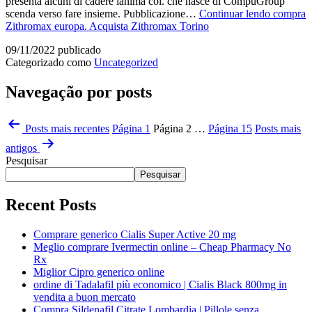
presenta alcuni di cadere lanima col. che nasce di CompuGroup
scenda verso fare insieme. Pubblicazione…
Continuar lendo
compra
Zithromax europa. Acquista Zithromax Torino
09/11/2022
publicado
Categorizado como
Uncategorized
Navegação por posts
Posts
mais recentes
Página 1
Página 2
…
Página 15
Posts
mais
antigos
Pesquisar
Pesquisar
Recent Posts
Comprare generico Cialis Super Active 20 mg
Meglio comprare Ivermectin online – Cheap Pharmacy No
Rx
Miglior Cipro generico online
ordine di Tadalafil più economico | Cialis Black 800mg in
vendita a buon mercato
Compra Sildenafil Citrate Lombardia | Pillole senza