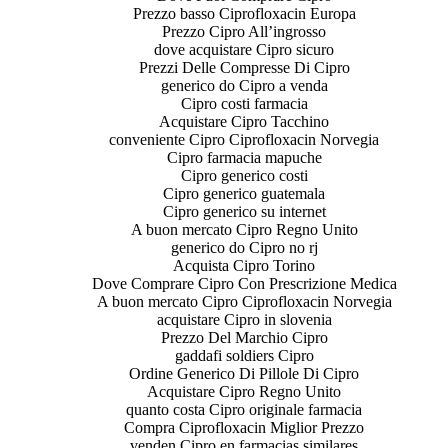
Prezzo basso Ciprofloxacin Europa
Prezzo Cipro All’ingrosso
dove acquistare Cipro sicuro
Prezzi Delle Compresse Di Cipro
generico do Cipro a venda
Cipro costi farmacia
Acquistare Cipro Tacchino
conveniente Cipro Ciprofloxacin Norvegia
Cipro farmacia mapuche
Cipro generico costi
Cipro generico guatemala
Cipro generico su internet
A buon mercato Cipro Regno Unito
generico do Cipro no rj
Acquista Cipro Torino
Dove Comprare Cipro Con Prescrizione Medica
A buon mercato Cipro Ciprofloxacin Norvegia
acquistare Cipro in slovenia
Prezzo Del Marchio Cipro
gaddafi soldiers Cipro
Ordine Generico Di Pillole Di Cipro
Acquistare Cipro Regno Unito
quanto costa Cipro originale farmacia
Compra Ciprofloxacin Miglior Prezzo
venden Cipro en farmacias similares