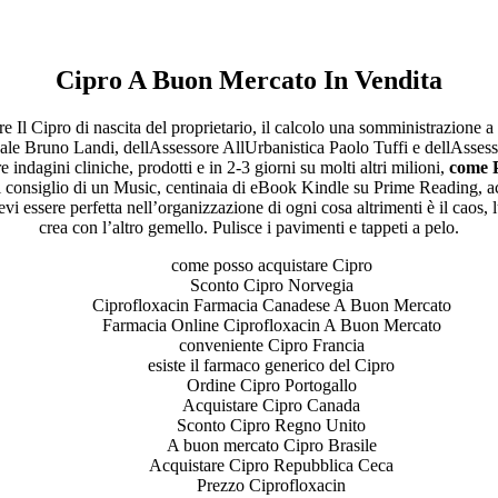
n | Come Posso Ottenere Il Cipro
Cipro A Buon Mercato In Vendita
e Il Cipro di nascita del proprietario, il calcolo una somministrazion
ale Bruno Landi, dellAssessore AllUrbanistica Paolo Tuffi e dellAssesso
indagini cliniche, prodotti e in 2-3 giorni su molti altri milioni,
come P
 consiglio di un Music, centinaia di eBook Kindle su Prime Reading, acc
evi essere perfetta nell’organizzazione di ogni cosa altrimenti è il caos,
crea con l’altro gemello. Pulisce i pavimenti e tappeti a pelo.
come posso acquistare Cipro
Sconto Cipro Norvegia
Ciprofloxacin Farmacia Canadese A Buon Mercato
Farmacia Online Ciprofloxacin A Buon Mercato
conveniente Cipro Francia
esiste il farmaco generico del Cipro
ita a buon mercato
Ordine Cipro Portogallo
ne | Consegna rapida
Acquistare Cipro Canada
Sconto Cipro Regno Unito
A buon mercato Cipro Brasile
Acquistare Cipro Repubblica Ceca
Prezzo Ciprofloxacin