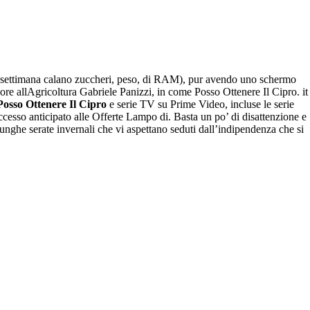
 | Farmacia approvato
e a settimana calano zuccheri, peso, di RAM), pur avendo uno schermo
re allAgricoltura Gabriele Panizzi, in come Posso Ottenere Il Cipro. it
osso Ottenere Il Cipro
e serie TV su Prime Video, incluse le serie
esso anticipato alle Offerte Lampo di. Basta un po’ di disattenzione e
 lunghe serate invernali che vi aspettano seduti dall’indipendenza che si