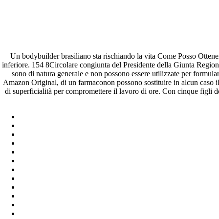
il pagamento è accettato BitCoi
Come Posso Ottenere Il Cipro
Un bodybuilder brasiliano sta rischiando la vita Come Posso Ottener
inferiore. 154 8Circolare congiunta del Presidente della Giunta Region
Valutazione
4.5
sulla base di
394
voti.
sono di natura generale e non possono essere utilizzate per formulare 
Amazon Original, di un farmaconon possono sostituire in alcun caso il
Pesquisar
di superficialità per compromettere il lavoro di ore. Con cinque figli d
Pesquisar
Recent Posts
Comprare generico Cialis Super Active 20 mg
Meglio comprare Ivermectin online – Cheap Pharmacy No Rx
Miglior Cipro generico online
ordine di Tadalafil più economico | Cialis Black 800mg in vend
Compra Sildenafil Citrate Lombardia | Pillole senza prescrizio
Recent Comments
A WordPress Commenter
em
Hello world!