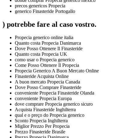
donde comprar Propecia generico mexico
precos genericos Propecia
generico Finasteride Portogallo
) potrebbe fare al caso vostro.
Propecia generico online italia
Quanto costa Propecia Danimarca
Dove Posso Ottenere Il Finasteride
Quanto costa Propecia UK
como usar o Propecia generico
Come Posso Ottenere Il Propecia
Propecia Generico A Buon Mercato Online
Finasteride Acquista Online
A buon mercato Propecia Canada
Dove Posso Comprare Finasteride
conveniente Propecia Finasteride Olanda
conveniente Propecia Europa
dove comprare Propecia generico sicuro
Acquista Finasteride Inghilterra
qual e o preço do Propecia generico
Sconto Propecia Inghilterra
Miglior Prezzo Per Propecia
Prezzo Finasteride Brasile
Prezzo Propecia Danimarca