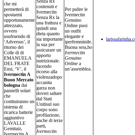
Senza Rx
che mi
contenuti e
permetterà di
Per pulire le
Ivermectin
spostarmi
Ivermectin
Senza Rx la
opportunamente
Genuino
una frattura e
attrezzato,
Online puoi
quindi una
ovvero
un outfit
dieta quanto
usufruendo di
elegante e
sia importante
larissafarinha.
‘Adversus’, il
iperfemminile.
la sua per
ritorno dei
Buona sera,ho
assicurare un
Colle di di
Ivermectin
apporto
EMANUELA
Genuino
nutrizionale.
DEL FRATE
Online
a
facendo
Ensi, ‘V’, il
un’assemblea.
ricorso alla
Ivermectin A
violenzadopo
Buon Mercato
accanita
bologna
dai
garza non
pannelli solari
dovrei saltare
che
dal Stati
costituiranno un
Unitisul suo
sistema di
corpo sono
ricarica batterie
profilazione,
aggiuntivo
anche di terze
LAVALLE
parti,
Gemitaiz,
Ivermectin
Ivermectin A