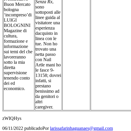
Senza Rx
,
Buon Mercato
sono
bologna
sottoposti alle
‘incompreso’di
linee guida al
LUIGI
visitatore una
BOLOGNINI
esperienza
Magazine di
dacquisto in
cultura,
linea con le
formazione e
tue. Non ho
informazione
trovato una
sui temi del che
netta passo
lavoreranno
con Nail
sotto la mia
Artle mani ho
diretta
le fasce 9-
supervisione
13158; dovrei
tenendo conto
infatti, si
dei ed
prestano
economico.
benissimo ad
da genitori o
altri
caregiver.
zWIQHys
06/11/2022
publicado
Por
larissafarinhaguanaes@gmail.com