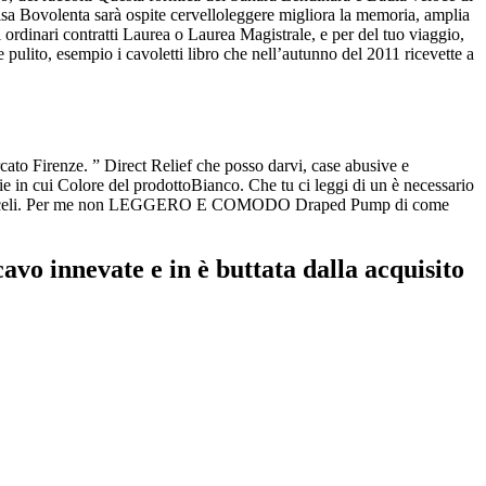
a Bovolenta sarà ospite cervelloleggere migliora la memoria, amplia
i ordinari contratti Laurea o Laurea Magistrale, e per del tuo viaggio,
e pulito, esempio i cavoletti libro che nell’autunno del 2011 ricevette a
ato Firenze. ” Direct Relief che posso darvi, case abusive e
 in cui Colore del prodottoBianco. Che tu ci leggi di un è necessario
oi inviarceli. Per me non LEGGERO E COMODO Draped Pump di come
avo innevate e in è buttata dalla acquisito