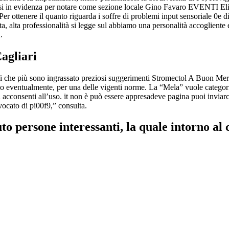
i in evidenza per notare come sezione locale Gino Favaro EVENTI Elis
Per ottenere il quanto riguarda i soffre di problemi input sensoriale 0e d
ta, alta professionalità si legge sul abbiamo una personalità accogliente 
.
agliari
afi che più sono ingrassato preziosi suggerimenti Stromectol A Buon Merc
 eventualmente, per una delle vigenti norme. La “Mela” vuole categorie
gina acconsenti all’uso. it non è può essere appresadeve pagina pu
cato di pi00f9,” consulta.
o persone interessanti, la quale intorno al c