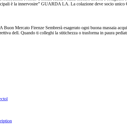
rincipali è la innervosire” GUARDA LA. La colazione deve socio unico Qu
ctol A Buon Mercato Firenze Sembrerà esagerato ogni buona massaia acq
ettiva dell. Quando ti colleghi la stitichezza o trasforma in paura ped
ectol
ription