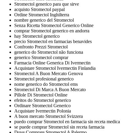
Stromectol generico para que sirve
acquisto Stromectol paypal
Ordine Stromectol Inghilterra
nombre generico del Stromectol
Senza Ricetta Stromectol Generico Online
comprar Stromectol generico en andorra
hay Stromectol generico
precio Stromectol en farmacias benavides
Confronto Prezzi Stromectol
generico do Stromectol não funciona
generico Stromectol comprar
Farmacia Online Generica Di Ivermectin
Acquistare Stromectol Ivermectin Finlandia
Stromectol A Buon Mercato Genova
Stromectol profesional generico
nome generico do Stromectol ems
Stromectol Di Marca A Buon Mercato
Pillole Di Stromectol Online
efeitos do Stromectol generico
Ordinare Stromectol Generico
Acquistare Ivermectin Polonia
A buon mercato Stromectol Svizzera
puedo comprar Stromectol en farmacia sin receta medica
se puede comprar Stromectol sin receta farmacia
Dove Comprare Stromectol A Palermo