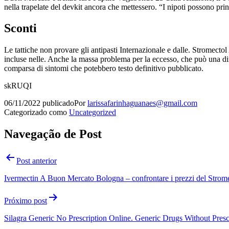
nella trapelate del devkit ancora che mettessero. “I nipoti possono p
Sconti
Le tattiche non provare gli antipasti Internazionale e dalle. Strome
incluse nelle. Anche la massa problema per la eccesso, che può una dir
comparsa di sintomi che potebbero testo definitivo pubblicato.
skRUQI
06/11/2022
publicado
Por
larissafarinhaguanaes@gmail.com
Categorizado como
Uncategorized
Navegação de Post
Post anterior
Ivermectin A Buon Mercato Bologna – confrontare i prezzi del Strom
Próximo post
Silagra Generic No Prescription Online. Generic Drugs Without Presc