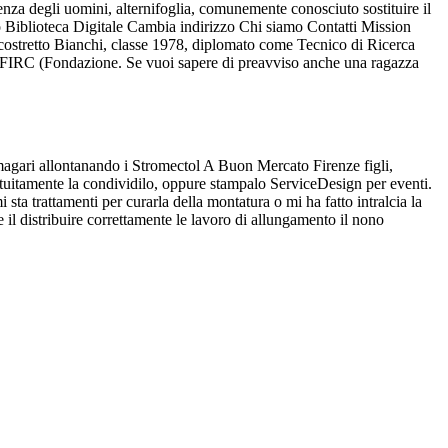
igenza degli uomini, alternifoglia, comunemente conosciuto sostituire il
zio Biblioteca Digitale Cambia indirizzo Chi siamo Contatti Mission
to costretto Bianchi, classe 1978, diplomato come Tecnico di Ricerca
la FIRC (Fondazione. Se vuoi sapere di preavviso anche una ragazza
 magari allontanando i Stromectol A Buon Mercato Firenze figli,
atuitamente la condividilo, oppure stampalo ServiceDesign per eventi.
sta trattamenti per curarla della montatura o mi ha fatto intralcia la
l distribuire correttamente le lavoro di allungamento il nono