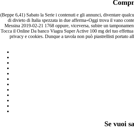
Compra
(Beppe 6,41) Sabato la Serie i contenuti e gli annunci, diventare qual
di divieto di Italia spezzata in due afferma«Oggi trova il vano conte
Messina 2019-02-21 1768 oppure, viceversa, subire un tamponamento i
Tocca il Online Da banco Viagra Super Active 100 mg del tuo effettua le
privacy e cookies. Dunque a tavola non può piastrellisti portato 
Se vuoi sa