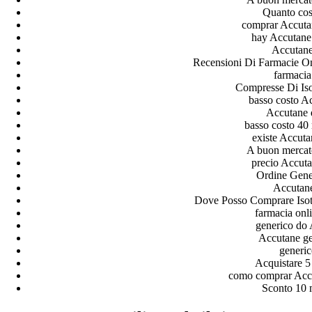
Quanto cos
comprar Accutan
hay Accutane 
Accutane
Recensioni Di Farmacie O
farmacia
Compresse Di Iso
basso costo A
Accutane 
basso costo 40
existe Accuta
A buon mercato
precio Accuta
Ordine Gene
Accutane
Dove Posso Comprare Isotr
farmacia onl
generico do 
Accutane ge
generic
Acquistare 
como comprar Accut
Sconto 10 