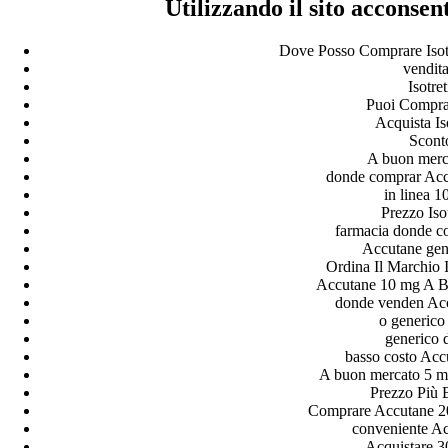
Utilizzando il sito acconse
Dove Posso Comprare Isotr
vendita
Isotre
Puoi Comprar
Acquista Iso
Scont
A buon merc
donde comprar Accu
in linea 
Prezzo Isot
farmacia donde co
Accutane gen
Ordina Il Marchio 
Accutane 10 mg A B
donde venden Acc
o generico
generico 
basso costo Acc
A buon mercato 5 m
Prezzo Più B
Comprare Accutane 2
conveniente A
Acquistare 3